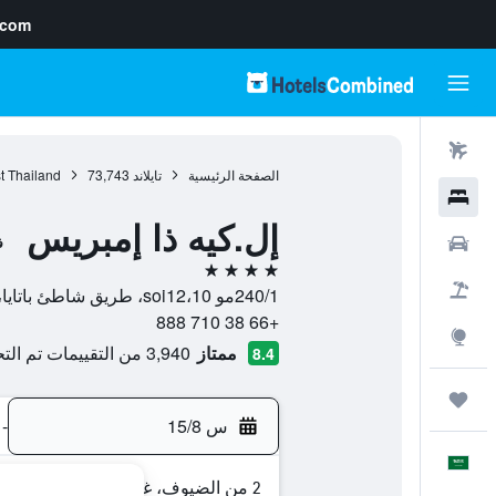
.com
رحلات طيران
الصفحة الرئيسية
تايلاند
73,743
t Thailand
فنادق
إل.كيه ذا إمبريس
سيارات
ف
4 نجوم
حزم العروض
240/1مو 10،soi12، طريق شاطئ باتايا، بانغلامونغ, 20150, باتايا, محافظة تشونبوري, تايلاند
+66 38 710 888
استكشاف
ممتاز
3,940 من التقييمات تم التحقق منها
8.4
رحلات
س 15/8
-
العَرَبِيَّة
2 من الضيوف، غرفة واحدة