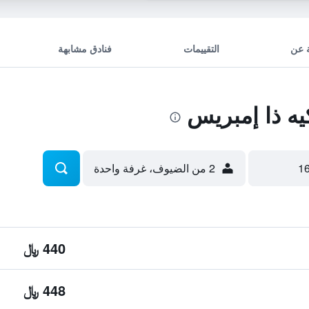
 عن
التقييمات
فنادق مشابهة
ه ذا إمبريس
2 من الضيوف، غرفة واحدة
440 ﷼
448 ﷼