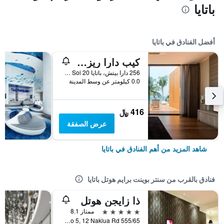
باتايا
أفضل الفنادق في باتايا
كيب دارا ريزورت
256 دارا بيتش، باتايا Soi 20 طريق ناكلوا,ناكلوا, باتايا, تايلاند
0.0 كيلومتر عن وسط المدينة
416 ﷼
عرض الصفقة
شاهد المزيد من أهم الفنادق في باتايا
فنادق بالقرب من سنتر بوينت برايم هوتل باتايا
ذا زايجن هوتل
5 نجوم
ممتاز 8.1
555/65 Moo 5, 12 Naklua Rd., باتايا, تايلاند