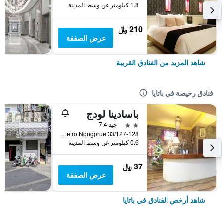
1.8 كيلومتر عن وسط المدينة
210 ﷼
عرض الصفقة
شاهد المزيد من الفنادق القريبة
فنادق رخيصة في باتايا
باسادينا لودج
2 نجمتين
جيد 7.4
33/127-128 Moo 10 Soi Lk Metro Nongprue, باتايا, تايلاند
0.6 كيلومتر عن وسط المدينة
37 ﷼
عرض الصفقة
شاهد أرخص الفنادق في باتايا