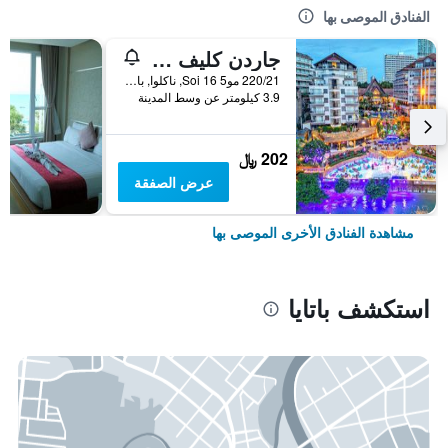
الفنادق الموصى بها
جاردن كليف ريزورت آند سبا
220/21 مو5 Soi 16, ناكلوا, بانغلامونغ, باتايا, تايلاند
3.9 كيلومتر عن وسط المدينة
202 ﷼
عرض الصفقة
مشاهدة الفنادق الأخرى الموصى بها
استكشف باتايا