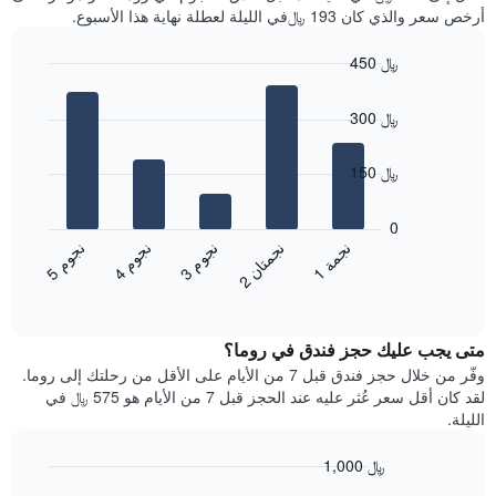
سعر
آخر
أرخص سعر والذي كان 193 ﷼في الليلة لعطلة نهاية هذا الأسبوع.
غرفة
3
أيام
450 ﷼
مع
Bar
Chart
التصنيف
graphic.
chart
حسب
300 ﷼
with
النجوم
5
يتضمن
bars.
150 ﷼
المخطط
1
يعرض
محور
المخطط
0
X
التالي
ن
م
ن
م
ن
م
ن
ة
ن
ن
التي
متوسط
3
ج
و
4
ج
و
5
ج
و
1
ج
م
2
ج
م
ت
ا
تعرض
End
سعر
of
فئات
الغرفة
interactive
الفنادق
خلال
chart
بالنجوم.
متى يجب عليك حجز فندق في روما؟
عطلة
يتضمن
نهاية
وفّر من خلال حجز فندق قبل 7 من الأيام على الأقل من رحلتك إلى روما.
المخطط
هذا
لقد كان أقل سعر عُثر عليه عند الحجز قبل 7 من الأيام هو 575 ﷼ في
1
الأسبوع
الليلة.
محور
الذي
Y
عُثر
1,000 ﷼
الذي
عليه
يعرض
Line
Chart