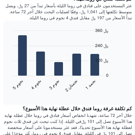
Y
غرفة
عثر المستخدمون على فنادق في روما الليلة بأسعار تبدأ من 27 ﷼، ويصل
الذي
كل
متوسط تكلفتها إلى 1,041 ﷼، وفقًا لعمليات البحث خلال آخر 72 ساعة.
يعرض
يوم
تبدأ الأسعار من 197 ﷼ مقابل فندق 4 نجوم في روما الليلة.
متوسط
في
سعر
الأسبوع
360 ﷼
غرفة
يتضمن
Bar
المخطط
Chart
graphic.
chart
1
240 ﷼
with
محور
5
X
bars.
120 ﷼
الذي
يعرض
يعرض
أيام
المخطط
0
الأسبوع.
التالي
ن
م
ن
م
ن
م
ن
ة
ن
ن
يتضمن
متوسط
3
ج
و
4
ج
و
5
ج
و
1
ج
م
2
ج
م
ت
ا
المخطط
End
سعر
of
التالي
الغرفة
interactive
1
هذه
chart
محور
كم تكلفة غرفة روما فندق خلال عطلة نهاية هذا الأسبوع؟
الليلة
Y
الذي
خلال آخر 72 ساعة، شهدنا انخفاض أسعار فنادق في روما خلال عطلة نهاية
الذي
عُثر
هذا الأسبوع تصل إلى 101 ﷼في الليلة. إذا كنت تبحث عن فندق ثلاث نجوم
يعرض
عليه
لعطلة نهاية هذا الأسبوع تحديدًا، فقد عثر مستخدمونا على أسعار منخفضة
متوسط
خلال
تصل إلى 101 ﷼ في الليلة. مقابل فندق 4 نجوم في روما، عُثر مؤخرًا على