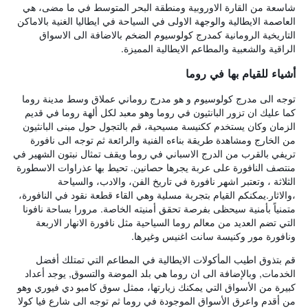
شاسعة من القارة الاوروبية ومنطقة البحر المتوسط في ما مضى، هي
العاصمة الايطالية والوجهة الاولى في السياحة في ايطاليا الغنية بالاماكن
التاريخية الرومانية كمدرج كولوسيوم الضخم بالاضافة الى الاسواق
الراقية والشعبية والمطاعم الايطالية المميزة.
أشياء للقيام بها في روما
توجه الى مدرج كولوسيوم و هو مدرج روماني عملاق وسط مدينة روما
كما عليك ان تزور البانثيون في روما وهو معبد لكل ألهة روما في قديم
الزمان وكان يستخدم ككنيسة مسيحية، قم بالتجول حول مبنى البانثيون
من الخارج ومشاهدة طريقة بناءه الفنية والرائعة ثم توجه الى نافورة
تريفي بالقرب من الدرج الاسباني في روما ويقف تمثال نبتون الشهير في
منتصف النافورة على عربة يجرها حصانين. تحيط بها عذراوات الاسطورة
الثلاثة ، وتعتبر اشهر نافورة في تاريخ الفن، والادب، والسياحة
،والاثار.يمكنكم القيام بتجربة مسلية وهي القاء قطعة نقود في النافورة،
متمنياً بأمنية سيحظى بفرصة تحقق أمنيته الخاصة. مرورا بساحة نافونا
التي تضم العديد من معالم روما السياحية مثل نافورة الانهار الاربعة
ونافورة مور وكنيسة سانت اغنيس وغيرها.
قم بتذوق اطيب المأكولات الايطالية في المطاعم التي تمتلك أفضل
الخدمات, وبالإضافة الى ان روما هي بلد الموضة والتسوق, يوجد أعداد
كبيرة من الأسواق التي يمكنك زيارتها، ممثل سوق كامبو دي فيوري وهو
من أقدم واعرق الأسواق الموجودة في روما ثم توجه الى شارع فيا كولا