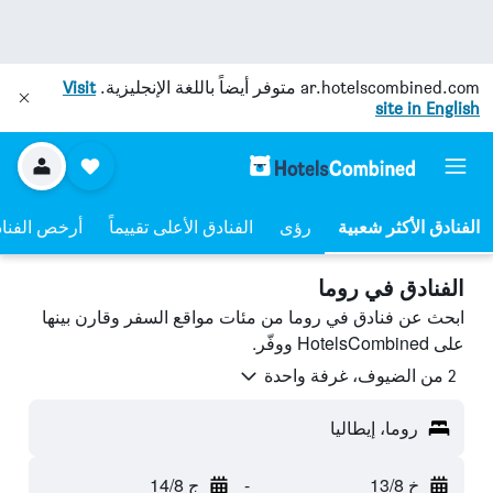
ar.hotelscombined.com
متوفر أيضاً باللغة الإنجليزية.
Visit
site in English
رؤى
الفنادق الأعلى تقييماً
أرخص الفنا
الفنادق في روما
ابحث عن فنادق في روما من مئات مواقع السفر وقارن بينها
على HotelsCombined ووفّر.
2 من الضيوف، غرفة واحدة
روما، إيطاليا
خ 13/8
-
ج 14/8