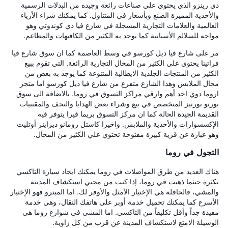
دي رينزو الذي يحتوي علي صناعات رائعة وجيده من البدلات الرسمية
والأحذية المميزة الصنع وبأسعار في المتناول. كما يمكنك شراء الأزياء
العالمية والعلامات التجارية المسجلة في شارع فيا دي كوندوتي وهو
مواجه للسلالم الأسبانية كما يوجد به الكثير من الكافيهات والمطاعم.
مر على شارع فيا ديل كورسو في وسط العاصمة كما ان سوق شارع فيا
فراتينا يحتوي علي الكثير من المحال التجارية الرائعة, التي تقوم ببيع
الكثير من المنتجات الجلدية الايطالية المتنوعة كما يوجد به بعض من
محال الملابس وهذا الشارع متفرع من شارع فيا ديل كورسو اما متجر
اروما دوي احد أهم وارقي مراكز التسوق في روما, بالاضافة الى سوق
بورتو بورتيز المتخصص في بيع وشراء بعض الهدايا والتحف والمقتنيات
القديمة الجيدة الحالة كما ان مركز التسوق بريما فيرا يتوفر فيه
الإكسسوارات والأحذية والملابس. واخيرا كاستل رومانو ديزاينر أوتليت
وهو عبارة عن قرية كبيرة مفتوحة تحتوي علي الكثير من المحال.
التجول في روما
هناك العديد من طرق المواصلات في روما يمكنك ايجاد سيارة التاكسي
بكثرة حيثما ذهبت في روما، إذا كنت من محبي استكشاف المدينة
والمشي، فالحافلة هي الإختيار الأمثل والأوفر لك. اما الميترو فهو الإختيار
الأسرع كما يمكنك تحميل خدمة أوبر على هاتفك النقال، وهي خدمة
مفيدة جداً وأقل تكليفاً من التاكسي. اما المشي في شوارع روما هي
الوسيلة الامتع لاستكشاف المدينة عن قرب من كل زاوية.