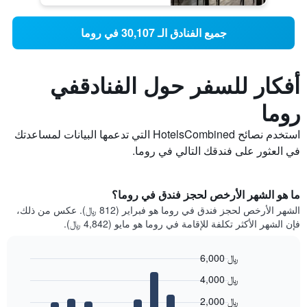
جميع الفنادق الـ 30,107 في روما
أفكار للسفر حول الفنادقفي
روما
استخدم نصائح HotelsCombined التي تدعمها البيانات لمساعدتك
في العثور على فندقك التالي في روما.
ما هو الشهر الأرخص لحجز فندق في روما؟
الشهر الأرخص لحجز فندق في روما هو فبراير (812 ﷼). عكس من ذلك،
فإن الشهر الأكثر تكلفة للإقامة في روما هو مايو (4,842 ﷼).
6,000 ﷼
Bar
Chart
4,000 ﷼
graphic.
chart
with
2,000 ﷼
12