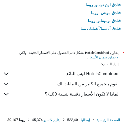
فنادق لوديفوسو, روما
فنادق مونتي, روما
فنادق نومينتانو, روما
فنادق أوستيا/أشيليا, روما
فنادق Parioli, روما
فنادق Parione, روما
فنادق Pigna, روما
*
يحاول HotelsCombined بشكل دائم الحصول على الأسعار الدقيقة، ولكن
لا يمكن ضمان الأسعار
.
فنادق Portuense, روما
إليك السبب:
فنادق براتي, روما
HotelsCombined ليس البائع
فنادق Regola, روما
فنادق سان لورنزو, روما
نقوم بتجميع الكثير من البيانات لك
فنادق San Saba, روما
لماذا لا تكون الأسعار دقيقة بنسبة 100٪؟
فنادق Sant'Eustachio, روما
فنادق تيستاشيو, روما
فنادق Tiburtino, روما
الصفحة الرئيسية
إيطاليا
522,401
إقليم لاتسيو
45,374
روما
30,107
فنادق Tor Dè Cenci, روما