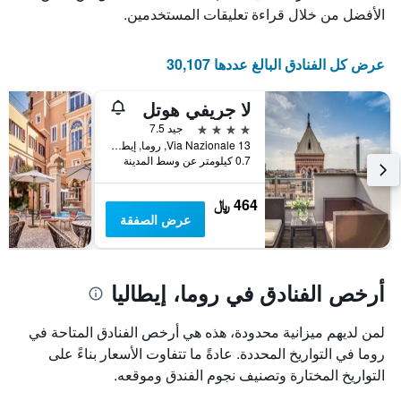
عدد
يعرض
الأفضل من خلال قراءة تعليقات المستخدمين.
الأيام
متوسط
قبل
سعر
غرفة
الإقامة
عرض كل الفنادق البالغ عددها 30,107
في
يتضمن
عطلة
المخطط
لا جريفي هوتل
نهاية
التالي
1
هذا
4 نجوم
جيد 7.5
محور
الأسبوع
Via Nazionale 13, روما, إيطاليا
Y
خلال
0.7 كيلومتر عن وسط المدينة
آخر
الذي
3
يعرض
464 ﷼
أيام
متوسط
عرض الصفقة
سعر
غرفة
أرخص الفنادق في روما، إيطاليا
لمن لديهم ميزانية محدودة، هذه هي أرخص الفنادق المتاحة في
روما في التواريخ المحددة. عادةً ما تتفاوت الأسعار بناءً على
التواريخ المختارة وتصنيف نجوم الفندق وموقعه.