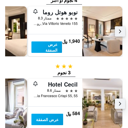
4 نجوم أو أكثر
نوبو هوتل روما
5 نجوم
ممتاز 8.3
Via Vittorio Veneto 155, روما, إيطاليا
1,940 ﷼
عرض
الصفقة
3 نجوم
3 نجوم
Hotel Cecil
3 نجوم
ممتاز 8.6
Via Francesco Crispi 55, 55, روما, إيطاليا
584 ﷼
عرض الصفقة