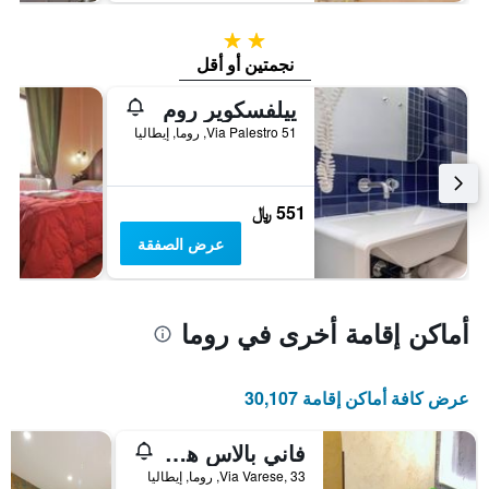
2 نجمتين
نجمتين أو أقل
ييلفسكوير روم
Via Palestro 51, روما, إيطاليا
551 ﷼
عرض الصفقة
أماكن إقامة أخرى في روما
عرض كافة أماكن إقامة 30,107
فاني بالاس هوستل
Via Varese, 33, روما, إيطاليا