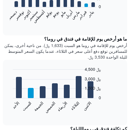
bars.
0
فبراير
مايو
أغسطس
نوفمبر
يناير
أبريل
يوليو
أكتوبر
مارس
يونيو
سبتمبر
ديسمبر
يعرض
المخطط
End
of
التالي
interactive
متوسط
chart
سعر
ما هو أرخص يوم للإقامة في فندق في روما؟
غرفة
أرخص يوم للإقامة في روما هو السبت (1,633 ﷼). من ناحية أخرى، يمكن
كل
للمسافرين توقع دفع أعلى سعر في الثلاثاء، عندما يكون السعر المتوسط
شهر
لليلة الواحدة 3,530 ﷼.
يتضمن
المخطط
4,500 ﷼
1
Bar
محور
Chart
3,000 ﷼
graphic.
chart
X
with
الذي
1,500 ﷼
7
يعرض
bars.
0
الشهور.
الاثنين
الخميس
الأحد
الأربعاء
السبت
الثلاثاء
الجمعة
يتضمن
يعرض
المخطط
المخطط
End
التالي
of
التالي
interactive
1
متوسط
chart
محور
سعر
كم تكلفة فندق في روماالليلة؟