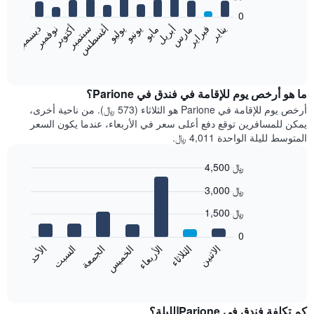
bars.
0
فبراير
مايو
أغسطس
نوفمبر
يناير
أبريل
يوليو
أكتوبر
مارس
يونيو
سبتمبر
ديسمبر
يعرض
المخطط
End
of
التالي
interactive
متوسط
chart
سعر
ما هو أرخص يوم للإقامة في فندق في Parione؟
غرفة
أرخص يوم للإقامة في Parione هو الثلاثاء (573 ﷼). من ناحية أخرى،
كل
يمكن للمسافرين توقع دفع أعلى سعر في الأربعاء، عندما يكون السعر
شهر
المتوسط لليلة الواحدة 4,011 ﷼.
يتضمن
المخطط
4,500 ﷼
1
Bar
محور
Chart
3,000 ﷼
graphic.
chart
X
with
الذي
1,500 ﷼
7
يعرض
bars.
0
الشهور.
الاثنين
الخميس
الأحد
الأربعاء
السبت
الثلاثاء
الجمعة
يتضمن
يعرض
المخطط
المخطط
End
التالي
of
التالي
interactive
1
متوسط
chart
محور
سعر
كم تكلفة فندق في Parioneالليلة؟