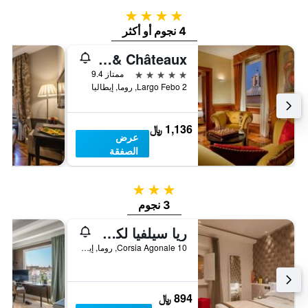
4 نجوم
4 نجوم أو أكثر
Bio Hotel Raphael - Relais & Châteaux
5 نجوم
ممتاز 9.4
Largo Febo 2, روما, إيطاليا
1,136 ﷼
عرض
الصفقة
3 نجوم
3 نجوم
ريا سيلفيا لكجري نافونا
Corsia Agonale 10, روما, إيطاليا
894 ﷼