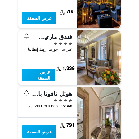
705 ﷼
عرض الصفقة
فندق مارتيس بالاس
4 نجوم
عبر سان جوزيبا, روما, إيطاليا
1,339 ﷼
عرض
الصفقة
هوتل نافونا بالاس كوليكشن
4 نجوم
Via Della Pace 36/36a, روما, إيطاليا
791 ﷼
عرض الصفقة