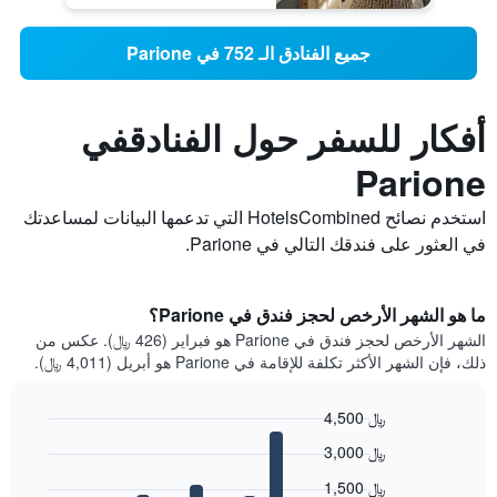
جميع الفنادق الـ 752 في Parione
أفكار للسفر حول الفنادقفي
Parione
استخدم نصائح HotelsCombined التي تدعمها البيانات لمساعدتك
في العثور على فندقك التالي في Parione.
ما هو الشهر الأرخص لحجز فندق في Parione؟
الشهر الأرخص لحجز فندق في Parione هو فبراير (426 ﷼). عكس من
ذلك، فإن الشهر الأكثر تكلفة للإقامة في Parione هو أبريل (4,011 ﷼).
4,500 ﷼
Bar
Chart
3,000 ﷼
graphic.
chart
with
1,500 ﷼
12