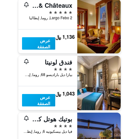
Bio Hotel Raphael - Relais & Châteaux
5 نجوم
Largo Febo 2, روما, إيطاليا
1,136 ﷼
عرض
الصفقة
فندق لونيتا
4 نجوم
بيازا ديل باراديسو 68, روما, إيطاليا
1,043 ﷼
عرض
الصفقة
بوتيك هوتل كامبو دي فيوري
4 نجوم
فيا ديل بيسكيونيه 6, روما, إيطاليا