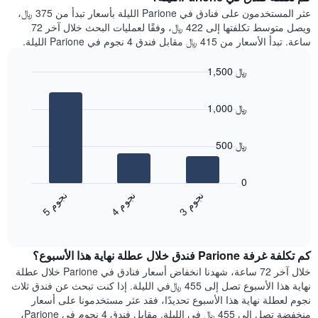
Y
غرفة
عثر المستخدمون على فنادق في Parione الليلة بأسعار تبدأ من 375 ﷼،
الذي
كل
ويصل متوسط تكلفتها إلى 422 ﷼، وفقًا لعمليات البحث خلال آخر 72
يعرض
يوم
ساعة. تبدأ الأسعار من 415 ﷼ مقابل فندق 4 نجوم في Parione الليلة.
متوسط
في
سعر
الأسبوع
1,500 ﷼
غرفة
يتضمن
Bar
المخطط
Chart
graphic.
chart
1
1,000 ﷼
with
محور
3
X
bars.
الذي
500 ﷼
يعرض
يعرض
أيام
المخطط
0
الأسبوع.
التالي
ن
م
ن
م
ن
م
يتضمن
متوسط
4
ج
و
3
ج
و
5
ج
و
المخطط
End
سعر
of
التالي
الغرفة
interactive
1
هذه
chart
محور
كم تكلفة غرفة Parione فندق خلال عطلة نهاية هذا الأسبوع؟
الليلة
Y
الذي
خلال آخر 72 ساعة، شهدنا انخفاض أسعار فنادق في Parione خلال عطلة
الذي
عُثر
نهاية هذا الأسبوع تصل إلى 455 ﷼في الليلة. إذا كنت تبحث عن فندق ثلاث
يعرض
عليه
نجوم لعطلة نهاية هذا الأسبوع تحديدًا، فقد عثر مستخدمونا على أسعار
متوسط
خلال
منخفضة تصل إلى 455 ﷼ في الليلة. مقابل فندق 4 نجوم في Parione،