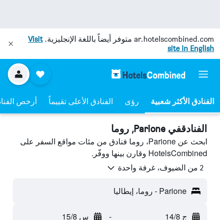
ar.hotelscombined.com
متوفر أيضاً باللغة الإنجليزية.
Visit
site in English
رؤى
الفنادق الأعلى تقييماً
أرخص الفنا
الفنادقفي Parione, روما
ابحث عن Parione، روما فنادق من مئات مواقع السفر على
HotelsCombined وقارن بينها ووفّر.
2 من الضيوف، غرفة واحدة
Parione - روما، إيطاليا
ج 14/8
-
س 15/8