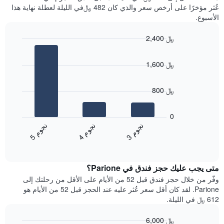
سعر
آخر
عُثر مؤخرًا على أرخص سعر والذي كان 482 ﷼في الليلة لعطلة نهاية هذا
غرفة
3
الأسبوع.
أيام
مع
2,400 ﷼
التصنيف
Bar
حسب
Chart
graphic.
chart
النجوم
1,600 ﷼
with
يتضمن
3
المخطط
bars.
1
800 ﷼
محور
يعرض
X
المخطط
0
التي
التالي
ن
م
ن
م
ن
م
تعرض
متوسط
4
ج
و
3
ج
و
5
ج
و
فئات
End
سعر
of
الفنادق
الغرفة
interactive
بالنجوم.
خلال
chart
يتضمن
متى يجب عليك حجز فندق في Parione؟
عطلة
المخطط
نهاية
وفّر من خلال حجز فندق قبل 52 من الأيام على الأقل من رحلتك إلى
1
هذا
Parione. لقد كان أقل سعر عُثر عليه عند الحجز قبل 52 من الأيام هو
محور
الأسبوع
612 ﷼ في الليلة.
Y
الذي
الذي
عُثر
6,000 ﷼
يعرض