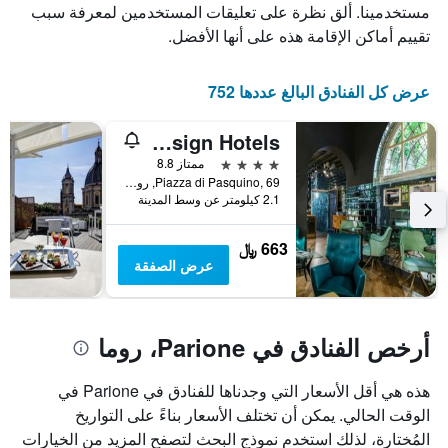
الذي
يعرض
مستخدمينا. ألق نظرة على تعليقات المستخدمين لمعرفة سبب
عدد
يعرض
تقييم أماكن الإقامة هذه على أنها الأفضل.
الأيام
متوسط
قبل
سعر
غرفة
الإقامة
عرض كل الفنادق البالغ عددها 752
في
يتضمن
عطلة
المخطط
G-Rough, Rome, a Member of Design Hotels
نهاية
التالي
1
هذا
4 نجوم
ممتاز 8.8
محور
الأسبوع
Piazza di Pasquino, 69, روما, إيطاليا
Y
خلال
2.1 كيلومتر عن وسط المدينة
آخر
الذي
3
يعرض
663 ﷼
أيام
متوسط
عرض الصفقة
سعر
غرفة
أرخص الفنادق في Parione، روما
هذه هي أقل الأسعار التي وجدناها للفنادق في Parione في
الوقت الحالي. يمكن أن تختلف الأسعار بناءً على التواريخ
المُختارة، لذلك استخدم نموذج البحث لتصفح المزيد من الخيارات