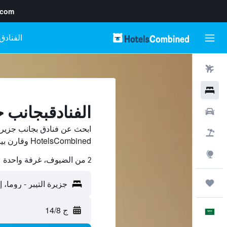
.com
رحلات طيران
فنادق
الفنادقبجانب ج
سيارات
ابحث عن فنادق بجانب جزيرة
حزم العروض
HotelsCombined وقارن بينها ووفّر.
استكشاف
2 من الضيوف، غرفة واحدة
رحلات
ج 14/8
العَرَبِيَّة