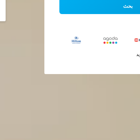
بحث
يد