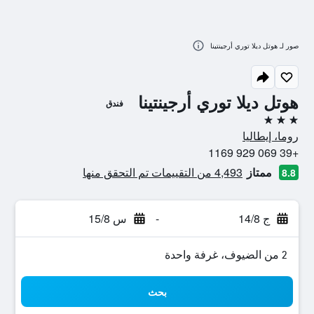
صور لـ هوتل ديلا توري أرجينتينا
هوتل ديلا توري أرجينتينا
فندق
3 نجوم
روما، إيطاليا
+39 069 929 1169
ممتاز
4,493 من التقييمات تم التحقق منها
8.8
ج 14/8
-
س 15/8
2 من الضيوف، غرفة واحدة
بحث