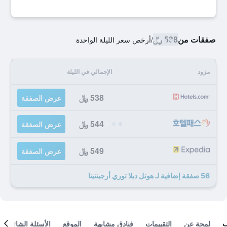
صفقات من
538 ﷼
/
أرخص سعر الليلة الواحدة
مزود
الإجمالي في الليلة
538 ﷼
عرض الصفقة
544 ﷼
عرض الصفقة
549 ﷼
عرض الصفقة
56 صفقة إضافية لـ هوتل ديلا توري أرجينتينا
لمحة عن
التقييمات
فنادق مشابهة
الموقع
الأسئلة الشائعة