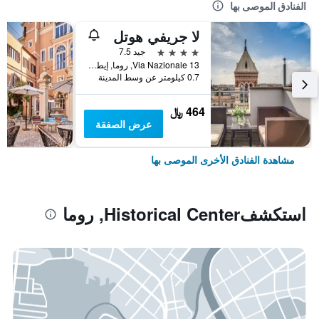
الفنادق الموصى بها
لا جريفي هوتل
4 نجوم
جيد 7.5
Via Nazionale 13, روما, إيطاليا
0.7 كيلومتر عن وسط المدينة
464 ﷼
عرض الصفقة
مشاهدة الفنادق الأخرى الموصى بها
استكشفHistorical Center, روما