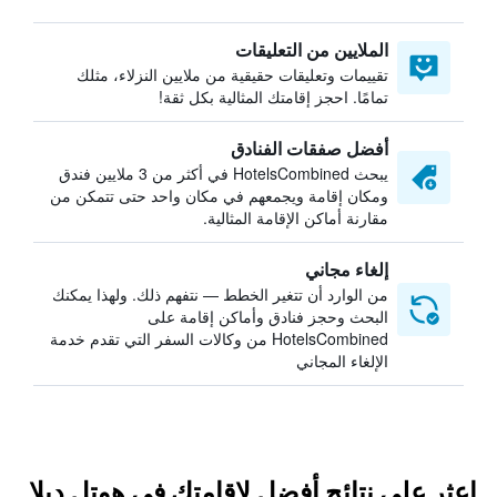
الملايين من التعليقات
تقييمات وتعليقات حقيقية من ملايين النزلاء، مثلك
تمامًا. احجز إقامتك المثالية بكل ثقة!
أفضل صفقات الفنادق
يبحث HotelsCombined في أكثر من 3 ملايين فندق
ومكان إقامة ويجمعهم في مكان واحد حتى تتمكن من
مقارنة أماكن الإقامة المثالية.
إلغاء مجاني
من الوارد أن تتغير الخطط — نتفهم ذلك. ولهذا يمكنك
البحث وحجز فنادق وأماكن إقامة على
HotelsCombined من وكالات السفر التي تقدم خدمة
الإلغاء المجاني
اعثر على نتائج أفضل لإقامتك في هوتل ديلا