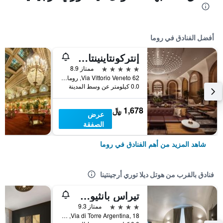
أفضل الفنادق في روما
إنتركونتاينينتال روم أمباسشياتوري بالاس باي آيتش جي
5 نجوم
ممتاز 8.9
Via Vittorio Veneto 62, روما, إيطاليا
0.0 كيلومتر عن وسط المدينة
1,678 ﷼
عرض
الصفقة
شاهد المزيد من أهم الفنادق في روما
فنادق بالقرب من هوتل ديلا توري أرجينتينا
تيراس بانثيون ريلايس
4 نجوم
ممتاز 9.3
Via di Torre Argentina, 18, روما, إيطاليا