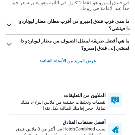
في فندق إمبيرو هو فقط 811 ﷼ في الللية وهو يعتبر سعر جيد
جداً عند الإقامة في روما.
ما مدى قرب فندق إمبيرو من أقرب مطار، مطار ليوناردو
دا فينشي؟
ما هي أفضل طريقة لينتقل الضيوف من مطار ليوناردو دا
فينشي إلى فندق إمبيرو؟
عرض المزيد من الأسئلة الشائعة
الملايين من التعليقات
تقييمات وتعليقات حقيقية من ملايين النزلاء، مثلك
تمامًا. احجز إقامتك المثالية بكل ثقة!
أفضل صفقات الفنادق
يبحث HotelsCombined في أكثر من 3 ملايين فندق
ومكان إقامة ويجمعهم في مكان واحد حتى تتمكن من