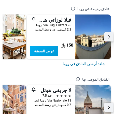
فنادق رخيصة في روما
فيلا لوزاتي هوستل
25 Via Luigi Luzzatti, روما, إيطاليا
2.3 كيلومتر عن وسط المدينة
158 ﷼
عرض الصفقة
شاهد أرخص الفنادق في روما
الفنادق الموصى بها
لا جريفي هوتل
4 نجوم
جيد 7.5
Via Nazionale 13, روما, إيطاليا
0.7 كيلومتر عن وسط المدينة