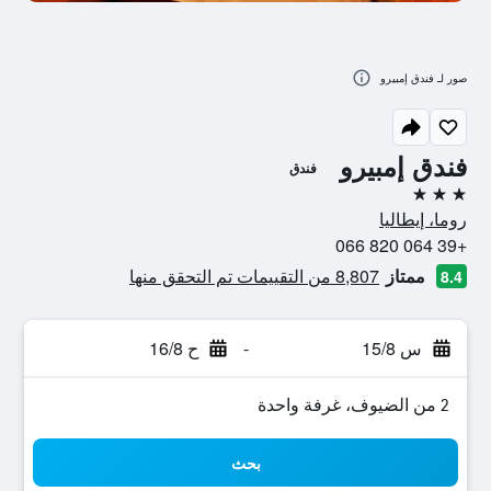
صور لـ فندق إمبيرو
فندق إمبيرو
فندق
3 نجوم
روما، إيطاليا
+39 064 820 066
ممتاز
8,807 من التقييمات تم التحقق منها
8.4
س 15/8
-
ح 16/8
2 من الضيوف، غرفة واحدة
بحث