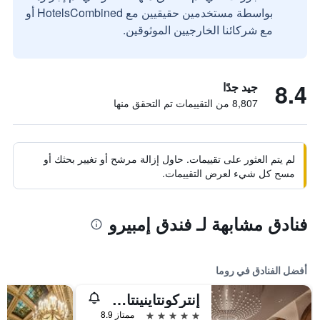
بواسطة مستخدمين حقيقيين مع HotelsCombined أو
مع شركائنا الخارجيين الموثوقين.
8.4
جيد جدًا
8,807 من التقييمات تم التحقق منها
لم يتم العثور على تقييمات. حاول إزالة مرشح أو تغيير بحثك أو
مسح كل شيء لعرض التقييمات.
فنادق مشابهة لـ فندق إمبيرو
أفضل الفنادق في روما
إنتركونتاينينتال روم أمباسشياتوري بالاس باي آيتش جي
5 نجوم
ممتاز 8.9