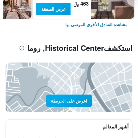
463 ﷼
عرض الصفقة
مشاهدة الفنادق الأخرى الموصى بها
استكشفHistorical Center, روما
اعرض على الخريطة
أشهر المعالم