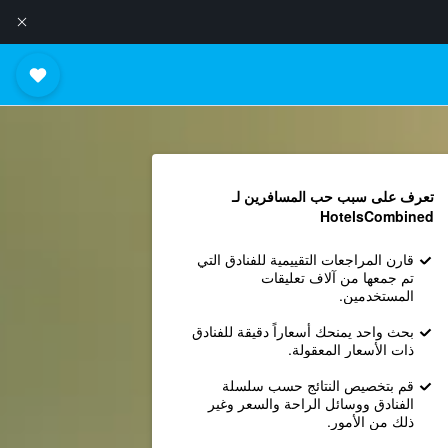
تعرف على سبب حب المسافرين لـ
HotelsCombined
قارن المراجعات التقييمية للفنادق التي
تم جمعها من آلاف تعليقات
المستخدمين.
بحث واحد يمنحك أسعاراً دقيقة للفنادق
ذات الأسعار المعقولة.
قم بتخصيص النتائج حسب سلسلة
الفنادق ووسائل الراحة والسعر وغير
ذلك من الأمور.