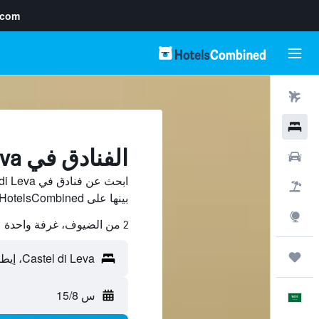
.com
رحلات طيران
فنادق
الفنادق في Castel di Leva
سيارات
حزم العروض
بينها على HotelsCombined ووفّر.
استكشاف
2 من الضيوف، غرفة واحدة
رحلات
س 15/8
العَرَبِيَّة