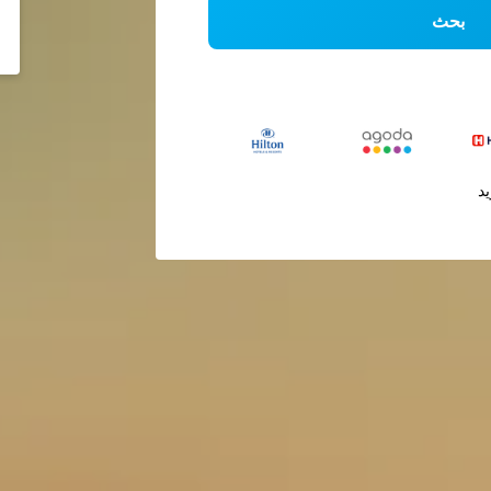
بحث
يد