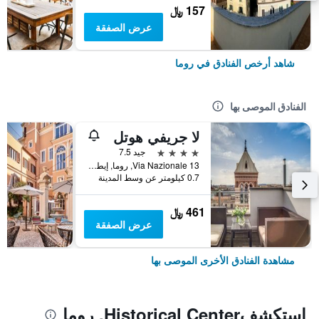
157 ﷼
عرض الصفقة
شاهد أرخص الفنادق في روما
الفنادق الموصى بها
لا جريفي هوتل
4 نجوم
جيد 7.5
Via Nazionale 13, روما, إيطاليا
0.7 كيلومتر عن وسط المدينة
461 ﷼
عرض الصفقة
مشاهدة الفنادق الأخرى الموصى بها
استكشفHistorical Center, روما