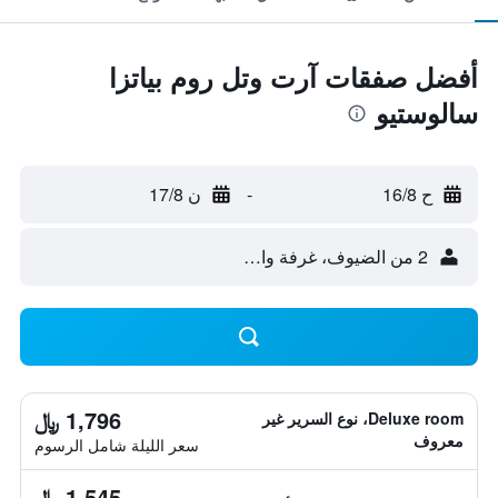
أفضل صفقات آرت وتل روم بياتزا
سالوستيو
ح 16/8
-
ن 17/8
2 من الضيوف، غرفة واحدة
1,796 ﷼
Deluxe room، نوع السرير غير
معروف
سعر الليلة شامل الرسوم
1,545 ﷼