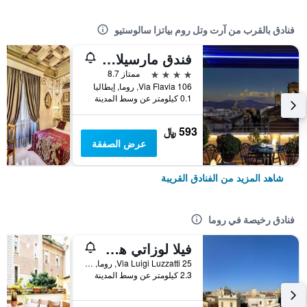
فنادق بالقرب من آرت وتل روم بياتزا سالوستيو
فندق مارسيلا ريوال - بحديقة على السطح
4 نجوم
ممتاز 8.7
Via Flavia 106, روما, إيطاليا
0.1 كيلومتر عن وسط المدينة
593 ﷼
عرض الصفقة
شاهد المزيد من الفنادق القريبة
فنادق رخيصة في روما
فيلا لوزاتي هوستل
25 Via Luigi Luzzatti, روما, إيطاليا
2.3 كيلومتر عن وسط المدينة