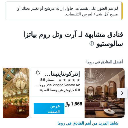
لم يتم العثور على تقييمات. حاول إزالة مرشح أو تغيير بحثك أو
مسح كل شيء لعرض التقييمات.
فنادق مشابهة لـ آرت وتل روم بياتزا
سالوستيو
أفضل الفنادق في روما
إنتركونتاينينتال روم أمباسشياتوري بالاس باي آيتش جي
5 نجوم
ممتاز 8.9
Via Vittorio Veneto 62, روما, إيطاليا
0.0 كيلومتر عن وسط المدينة
1,668 ﷼
عرض
الصفقة
شاهد المزيد من أهم الفنادق في روما