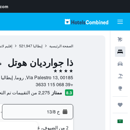
.com
رحلات طيران
الصفحة الرئيسية
إيطاليا
521,947
إقليم لات
فنادق
ذا جوارديان هوتل
سيارات
ف
4 نجوم
حزم العروض
Via Palestro 13, 00185, روما, إيطاليا
+39 068 115 3633
استكشاف
ممتاز
2,275 من التقييمات تم التحقق منها
8.3
رحلات
خ 13/8
-
العَرَبِيَّة
2 من الضيوف، غرفة واحدة