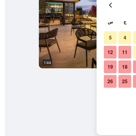
ج
س
5
4
12
11
1/44
حمام
19
18
26
25