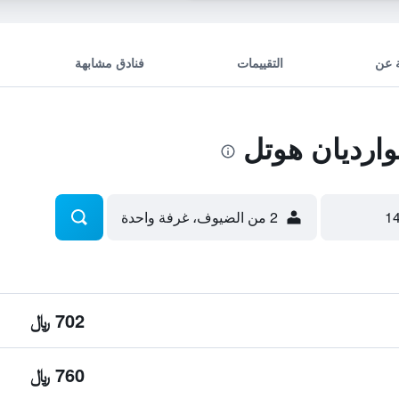
 عن
التقييمات
فنادق مشابهة
ارديان هوتل
2 من الضيوف، غرفة واحدة
702 ﷼
760 ﷼