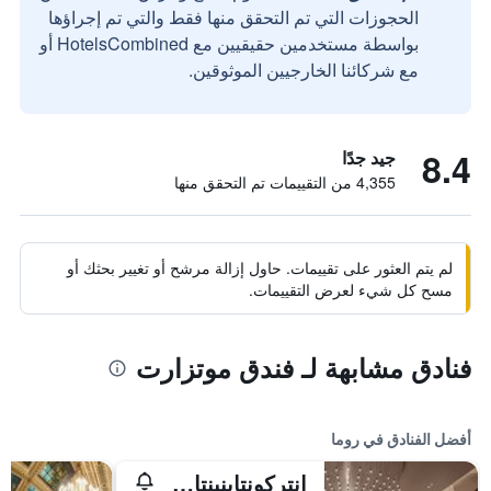
الحجوزات التي تم التحقق منها فقط والتي تم إجراؤها
بواسطة مستخدمين حقيقيين مع HotelsCombined أو
مع شركائنا الخارجيين الموثوقين.
8.4
جيد جدًا
4,355 من التقييمات تم التحقق منها
لم يتم العثور على تقييمات. حاول إزالة مرشح أو تغيير بحثك أو
مسح كل شيء لعرض التقييمات.
فنادق مشابهة لـ فندق موتزارت
أفضل الفنادق في روما
إنتركونتاينينتال روم أمباسشياتوري بالاس باي آيتش جي