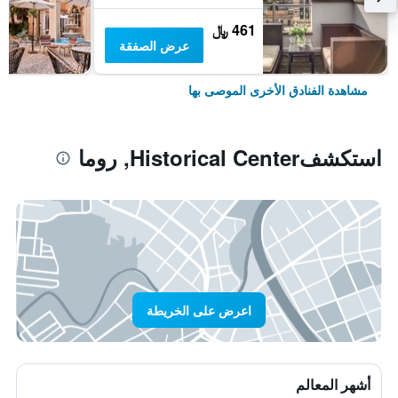
461 ﷼
عرض الصفقة
مشاهدة الفنادق الأخرى الموصى بها
استكشفHistorical Center, روما
اعرض على الخريطة
أشهر المعالم