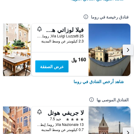
فنادق رخيصة في روما
فيلا لوزاتي هوستل
25 Via Luigi Luzzatti, روما, إيطاليا
2.3 كيلومتر عن وسط المدينة
160 ﷼
عرض الصفقة
شاهد أرخص الفنادق في روما
الفنادق الموصى بها
لا جريفي هوتل
4 نجوم
جيد 7.5
Via Nazionale 13, روما, إيطاليا
0.7 كيلومتر عن وسط المدينة