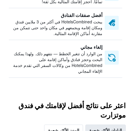
تمامًا. احجز إقامتك المثالية بكل ثقة!
أفضل صفقات الفنادق
يبحث HotelsCombined في أكثر من 3 ملايين فندق
ومكان إقامة ويجمعهم في مكان واحد حتى تتمكن من
مقارنة أماكن الإقامة المثالية.
إلغاء مجاني
من الوارد أن تتغير الخطط — نتفهم ذلك. ولهذا يمكنك
البحث وحجز فنادق وأماكن إقامة على
HotelsCombined من وكالات السفر التي تقدم خدمة
الإلغاء المجاني
اعثر على نتائج أفضل لإقامتك في فندق
موتزارت
البلدان الأكثر شعبية
المدن الأكثر شعبية