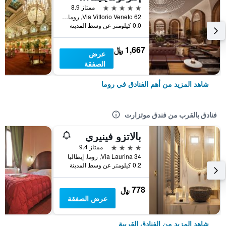
5 نجوم
ممتاز 8.9
Via Vittorio Veneto 62, روما, إيطاليا
0.0 كيلومتر عن وسط المدينة
1,667 ﷼
عرض
الصفقة
شاهد المزيد من أهم الفنادق في روما
فنادق بالقرب من فندق موتزارت
بالاتزو فينيري
4 نجوم
ممتاز 9.4
Via Laurina 34, روما, إيطاليا
0.2 كيلومتر عن وسط المدينة
778 ﷼
عرض الصفقة
شاهد المزيد من الفنادق القريبة