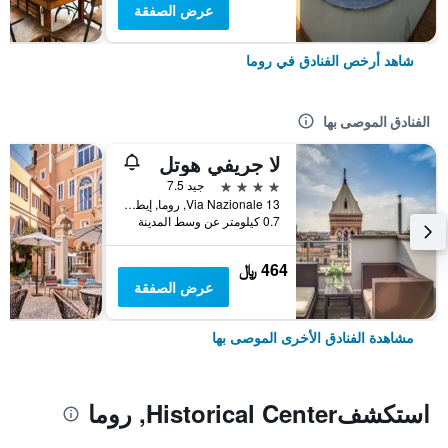
عرض الصفقة
شاهد أرخص الفنادق في روما
الفنادق الموصى بها
لا جريفي هوتل
4 نجوم
جيد 7.5
Via Nazionale 13, روما, إيطاليا
0.7 كيلومتر عن وسط المدينة
464 ﷼
عرض الصفقة
مشاهدة الفنادق الأخرى الموصى بها
استكشفHistorical Center, روما