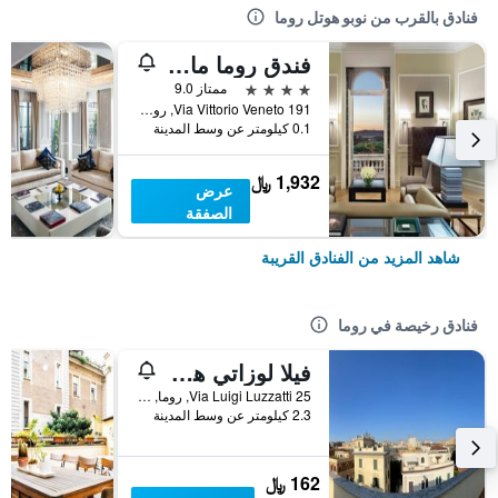
فنادق بالقرب من نوبو هوتل روما
فندق روما ماريوت غراند فلورا
4 نجوم
ممتاز 9.0
Via Vittorio Veneto 191, روما, إيطاليا
0.1 كيلومتر عن وسط المدينة
1,932 ﷼
عرض
الصفقة
شاهد المزيد من الفنادق القريبة
فنادق رخيصة في روما
فيلا لوزاتي هوستل
25 Via Luigi Luzzatti, روما, إيطاليا
2.3 كيلومتر عن وسط المدينة
162 ﷼