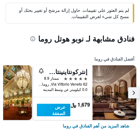
لم يتم العثور على تقييمات. حاول إزالة مرشح أو تغيير بحثك أو
مسح كل شيء لعرض التقييمات.
فنادق مشابهة لـ نوبو هوتل روما
أفضل الفنادق في روما
إنتركونتاينينتال روم أمباسشياتوري بالاس باي آيتش جي
5 نجوم
ممتاز 8.9
Via Vittorio Veneto 62, روما, إيطاليا
0.0 كيلومتر عن وسط المدينة
1,679 ﷼
عرض
الصفقة
شاهد المزيد من أهم الفنادق في روما