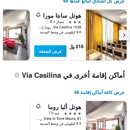
عرض كل الفنادق البالغ عددها 48
هوتل سانتا مورا
3 نجوم
ممتاز 8.1
Via Casilina 1038, روما, إيطاليا
9.0 كيلومتر عن وسط المدينة
216 ﷼
عرض الصفقة
أماكن إقامة أخرى في Via Casilina
عرض كافة أماكن إقامة 48
هوتل ألبا روما
4 نجوم
جيد 7.0
Viale di Torre Maura, 81, روما, إيطاليا
9.3 كيلومتر عن وسط المدينة