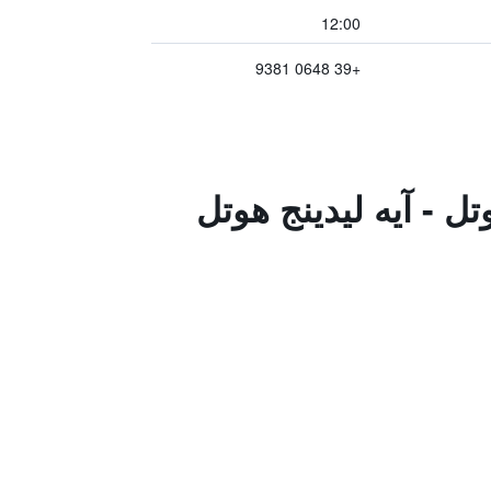
12:00
+39 0648 9381
وتل - آيه ليدينج هوتل