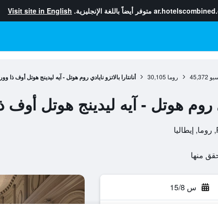
ar.hotelscombined
متوفر أيضاً باللغة الإنجليزية.
Visit site in English
سيو
45,372
روما
30,105
أنانتارا بالاتزو نايادي روم هوتل - آيه ليدينج هوتل أوف ذا وور
ادي روم هوتل - آيه ليدينج هوتل أوف ذ
س 15/8