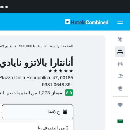
.com
رحلات طيران
الصفحة الرئيسية
إيطاليا
522,360
إقليم لات
فنادق
أنانتارا بالاتزو ناي
سيارات
5 نجوم
حزم العروض
Piazza Della Repubblica, 47, 00185, روما, إيطاليا
+39 0648 9381
استكشاف
ممتاز
1,273 من التقييمات تم التحقق منها
8.9
رحلات
ج 14/8
-
العَرَبِيَّة
2 من الضيوف، غرفة واحدة