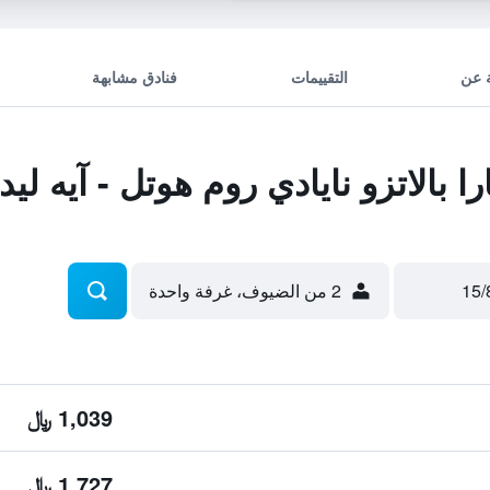
 عن
التقييمات
فنادق مشابهة
 بالاتزو نايادي روم هوتل - آيه لي
2 من الضيوف، غرفة واحدة
1,039 ﷼
1,727 ﷼