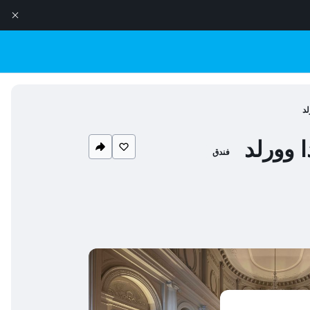
لد
ا وورلد
فندق