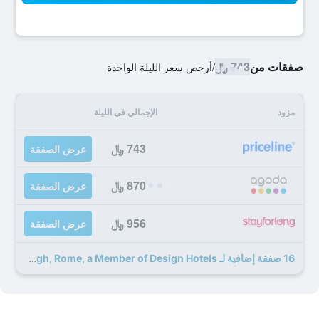
صفقات من
743 ﷼
/
أرخص سعر الليلة الواحدة
مزود
الإجمالي في الليلة
743 ﷼
عرض الصفقة
870 ﷼
عرض الصفقة
956 ﷼
عرض الصفقة
16 صفقة إضافية لـ G-Rough, Rome, a Member of Design Hotels