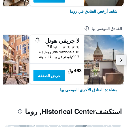
شاهد أرخص الفنادق في روما
الفنادق الموصى بها
لا جريفي هوتل
4 نجوم
جيد 7.5
Via Nazionale 13, روما, إيطاليا
0.7 كيلومتر عن وسط المدينة
463 ﷼
عرض الصفقة
مشاهدة الفنادق الأخرى الموصى بها
استكشفHistorical Center, روما