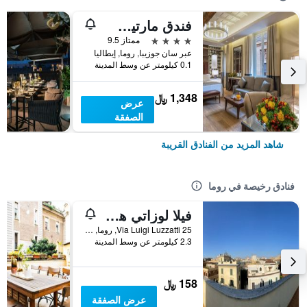
فندق مارتيس بالاس
4 نجوم
ممتاز 9.5
عبر سان جوزيبا, روما, إيطاليا
0.1 كيلومتر عن وسط المدينة
1,348 ﷼
عرض
الصفقة
شاهد المزيد من الفنادق القريبة
فنادق رخيصة في روما
فيلا لوزاتي هوستل
25 Via Luigi Luzzatti, روما, إيطاليا
2.3 كيلومتر عن وسط المدينة
158 ﷼
عرض الصفقة