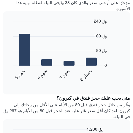
آخر
مؤخرًا على أرخص سعر والذي كان 38 ﷼في الليلة لعطلة نهاية هذا
غرفة
3
الأسبوع.
أيام
مع
240 ﷼
التصنيف
Bar
حسب
Chart
graphic.
chart
النجوم
160 ﷼
with
يتضمن
4
المخطط
bars.
80 ﷼
1
محور
يعرض
X
المخطط
0
التي
التالي
ن
ن
ن
م
ن
م
ن
م
تعرض
متوسط
3
ج
و
4
ج
و
5
ج
و
2
ج
م
ت
ا
فئات
End
سعر
of
الفنادق
الغرفة
interactive
بالنجوم.
خلال
chart
يتضمن
متى يجب عليك حجز فندق في كيرون؟
عطلة
المخطط
نهاية
وفّر من خلال حجز فندق قبل 80 من الأيام على الأقل من رحلتك إلى
1
هذا
كيرون. لقد كان أقل سعر عُثر عليه عند الحجز قبل 80 من الأيام هو 297 ﷼
محور
الأسبوع
في الليلة.
Y
الذي
الذي
عُثر
1,200 ﷼
يعرض
عليه