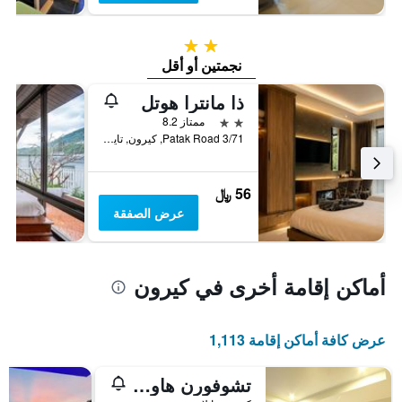
2 نجمتين
نجمتين أو أقل
ذا مانترا هوتل
2 نجمتين
ممتاز 8.2
3/71 Patak Road, كيرون, تايلاند
56 ﷼
عرض الصفقة
أماكن إقامة أخرى في كيرون
عرض كافة أماكن إقامة 1,113
تشوفورن هاوس