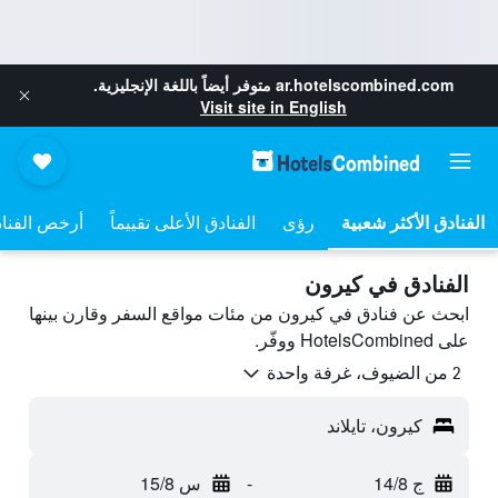
ar.hotelscombined.com
متوفر أيضاً باللغة الإنجليزية.
Visit site in English
رؤى
الفنادق الأعلى تقييماً
أرخص الفنا
الفنادق في كيرون
ابحث عن فنادق في كيرون من مئات مواقع السفر وقارن بينها
على HotelsCombined ووفّر.
2 من الضيوف، غرفة واحدة
كيرون، تايلاند
ج 14/8
-
س 15/8