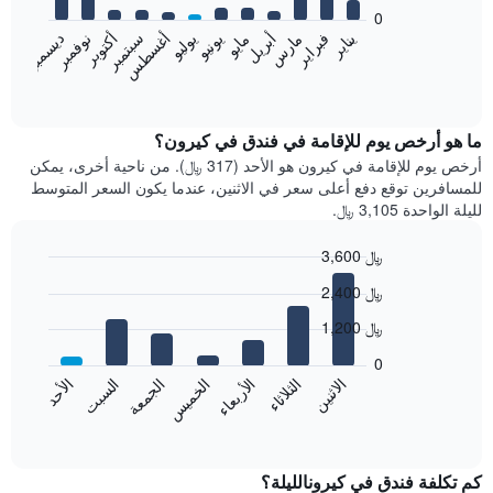
bars.
0
فبراير
مايو
أغسطس
نوفمبر
يناير
أبريل
يوليو
أكتوبر
مارس
يونيو
سبتمبر
ديسمبر
يعرض
المخطط
End
of
التالي
interactive
متوسط
chart
سعر
ما هو أرخص يوم للإقامة في فندق في كيرون؟
غرفة
أرخص يوم للإقامة في كيرون هو الأحد (317 ﷼). من ناحية أخرى، يمكن
كل
للمسافرين توقع دفع أعلى سعر في الاثنين، عندما يكون السعر المتوسط
شهر
لليلة الواحدة 3,105 ﷼.
يتضمن
المخطط
3,600 ﷼
1
Bar
محور
Chart
2,400 ﷼
graphic.
chart
X
with
الذي
1,200 ﷼
7
يعرض
bars.
0
الشهور.
الاثنين
الخميس
الأحد
الأربعاء
السبت
الثلاثاء
الجمعة
يتضمن
يعرض
المخطط
المخطط
End
التالي
of
التالي
interactive
1
متوسط
chart
محور
سعر
كم تكلفة فندق في كيرونالليلة؟
Y