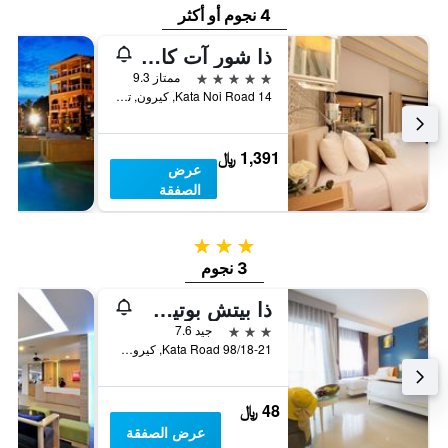
4 نجوم أو أكثر
ذا شور آت كاتاثاني، للبالغين فقط - شا إكسترا بلس
5 نجوم
ممتاز 9.3
14 Kata Noi Road, كيرون, تايلاند
1,391 ﷼
عرض
الصفقة
3 نجوم
3 نجوم
ذا بيتش بوتيك هاوس
3 نجوم
جيد 7.6
98/18-21 Kata Road, كيرون, تايلاند
48 ﷼
عرض الصفقة