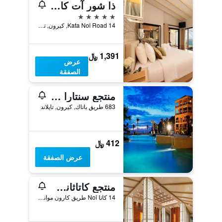
ذا شور آت كاتاثاني، للبالغين فقط - شا إكسترا بلس
5 نجوم
14 Kata Noi Road, كيرون, تايلاند
1,391 ﷼
عرض
الصفقة
منتجع سنتارا جراند بيتش، بوكيت
683 طريق باتاك, كيرون, تايلاند
412 ﷼
عرض الصفقة
منتجع كاتاثاني بوكيت بيتش - شا إكسترا بلس
14 كاتا Noi طريق كارون موانغ, كيرون, تايلاند