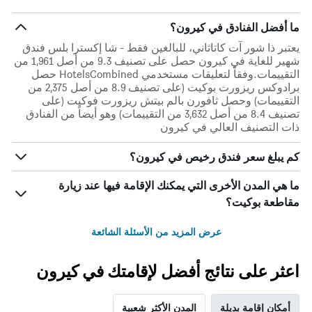
ما أفضل الفنادق في كيرون؟
يعتبر ذا شور آت كاتاثاني، للبالغين فقط - شا إكسترا بلس فندق
شهير للغاية في كيرون حصل على تصنيف 9.3 من أصل 1,961 من
التقييمات.وفقاً لتعليقات مستخدمي HotelsCombined حصل
برادوكس ريزورت بوكيت (على تصنيف 8.9 من أصل 2,375 من
التقييمات) وحصل ثافورن بالم بيتش ريزورت فوكيت (على
تصنيف 8.4 من أصل 3,632 من التقييمات) وهو أيضاً من الفنادق
ذات التصنيف العالي في كيرون
كم يبلغ سعر فندق رخيص في كيرون؟
ما هي المدن الأخرى التي يمكنك الإقامة فيها عند زيارة
مقاطعة بوكيت؟
عرض المزيد من الأسئلة الشائعة
اعثر على نتائج أفضل لإقامتك في كيرون
أمكان إقامة بديلة
المدن الأكثر شعبية