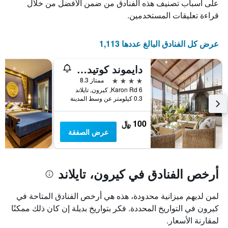
الذي
يعرض
على أسباب تصنيف هذه الفنادق من ضمن الأفضل من خلال
عدد
يعرض
قراءة تعليقات المستخدمين.
الأيام
متوسط
قبل
سعر
غرفة
الإقامة
عرض كل الفنادق البالغ عددها 1,113
في
يتضمن
عطلة
المخطط
دايموند كوتيدج ريزورت آند سبا
نهاية
التالي
1
هذا
4 نجوم
ممتاز 8.3
محور
الأسبوع
6 Karon Rd, كيرون, تايلاند
Y
خلال
0.3 كيلومتر عن وسط المدينة
آخر
الذي
3
يعرض
100 ﷼
أيام
متوسط
عرض الصفقة
سعر
غرفة
أرخص الفنادق في كيرون، تايلاند
لمن لديهم ميزانية محدودة، هذه هي أرخص الفنادق المتاحة في
كيرون في التواريخ المحددة. فكر بتواريخ بديلة إن كان ذلك ممكنًا
لمقارنة الأسعار.