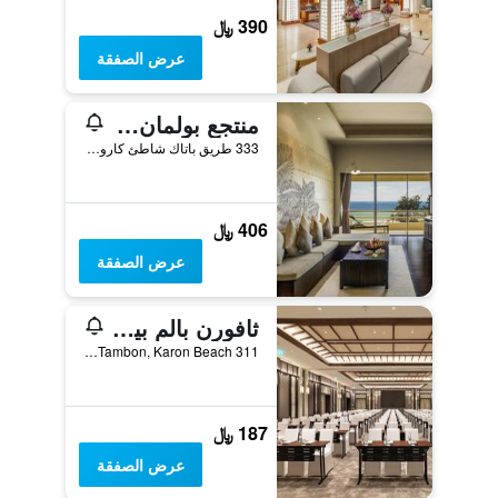
390 ﷼
عرض الصفقة
منتجع بولمان فوكيت كارون بيتش
333 طريق باتاك شاطئ كارون موانغ, كيرون, تايلاند
406 ﷼
عرض الصفقة
ثافورن بالم بيتش ريزورت فوكيت
311 Patak Road Tambon, Karon Beach, كيرون, تايلاند
187 ﷼
عرض الصفقة