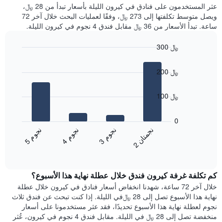
غرفة
عثر المستخدمون على فنادق في كيرون الليلة بأسعار تبدأ من 28 ﷼،
الذي
كل
ويصل متوسط تكلفتها إلى 273 ﷼، وفقًا لعمليات البحث خلال آخر 72
يعرض
يوم
ساعة. تبدأ الأسعار من 36 ﷼ مقابل فندق 4 نجوم في كيرون الليلة.
متوسط
في
سعر
الأسبوع
300 ﷼
غرفة
يتضمن
Bar
المخطط
Chart
graphic.
chart
1
200 ﷼
with
محور
4
X
bars.
100 ﷼
الذي
يعرض
يعرض
أيام
المخطط
0
الأسبوع.
التالي
ن
ن
ن
م
ن
م
ن
م
يتضمن
متوسط
3
ج
و
4
ج
و
5
ج
و
2
ج
م
ت
ا
المخطط
End
سعر
of
التالي
الغرفة
interactive
1
هذه
chart
محور
كم تكلفة غرفة كيرون فندق خلال عطلة نهاية هذا الأسبوع؟
الليلة
Y
الذي
خلال آخر 72 ساعة، شهدنا انخفاض أسعار فنادق في كيرون خلال عطلة
الذي
عُثر
نهاية هذا الأسبوع تصل إلى 28 ﷼في الليلة. إذا كنت تبحث عن فندق ثلاث
يعرض
عليه
نجوم لعطلة نهاية هذا الأسبوع تحديدًا، فقد عثر مستخدمونا على أسعار
متوسط
خلال
منخفضة تصل إلى 28 ﷼ في الليلة. مقابل فندق 4 نجوم في كيرون، عُثر
سعر