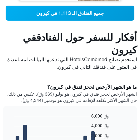
جميع الفنادق الـ 1,113 في كيرون
أفكار للسفر حول الفنادقفي
كيرون
استخدم نصائح HotelsCombined التي تدعمها البيانات لمساعدتك
في العثور على فندقك التالي في كيرون.
ما هو الشهر الأرخص لحجز فندق في كيرون؟
الشهر الأرخص لحجز فندق في كيرون هو يوليو (369 ﷼). عكس من ذلك،
فإن الشهر الأكثر تكلفة للإقامة في كيرون هو نوفمبر (4,344 ﷼).
6,000 ﷼
Bar
Chart
4,000 ﷼
graphic.
chart
with
2,000 ﷼
12