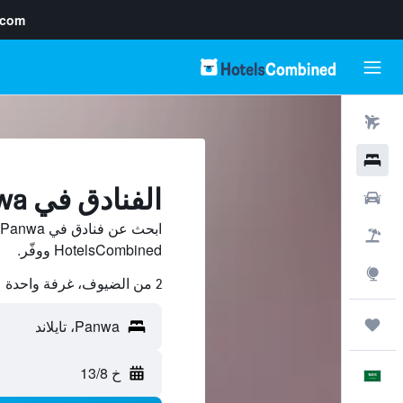
.com
رحلات طيران
فنادق
الفنادق في Panwa
سيارات
حزم العروض
HotelsCombined ووفّر.
استكشاف
2 من الضيوف، غرفة واحدة
رحلات
خ 13/8
العَرَبِيَّة