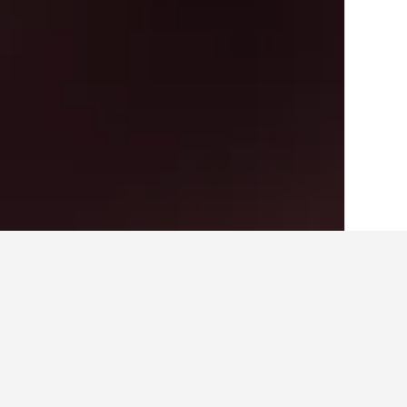
الصفحة الرئيسية
تايلاند
73,742
جنوب تايلاند
أفكار للسفر حول الفنا
استخدم نصائح HotelsCombined التي تدعمها البيانات لمساعدتك في العثور على فندقك التالي في Panwa.