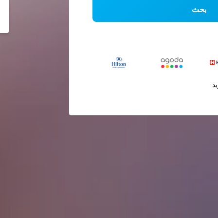
بحث
يد