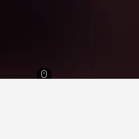
28,524
بوكيت
13,011
Panwa
33
دقفي Panwa