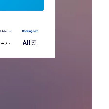
...والمز