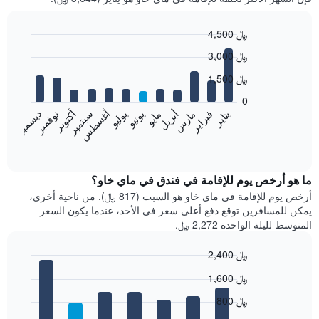
4,500 ﷼
Bar
Chart
3,000 ﷼
graphic.
chart
with
1,500 ﷼
12
bars.
0
فبراير
مايو
أغسطس
نوفمبر
يناير
أبريل
يوليو
أكتوبر
مارس
يونيو
سبتمبر
ديسمبر
يعرض
المخطط
End
of
التالي
interactive
متوسط
chart
سعر
ما هو أرخص يوم للإقامة في فندق في ماي خاو؟
غرفة
أرخص يوم للإقامة في ماي خاو هو السبت (817 ﷼). من ناحية أخرى،
كل
يمكن للمسافرين توقع دفع أعلى سعر في الأحد، عندما يكون السعر
شهر
المتوسط لليلة الواحدة 2,272 ﷼.
يتضمن
المخطط
2,400 ﷼
1
Bar
محور
Chart
1,600 ﷼
graphic.
chart
X
with
الذي
800 ﷼
7
يعرض
bars.