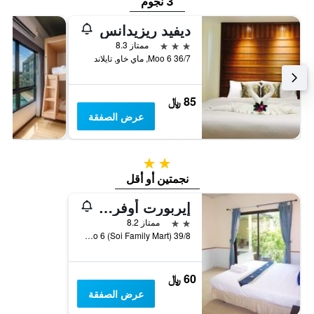
3 نجوم
ديفيد ريزيدانس
3 نجوم
ممتاز 8.3
36/7 Moo 6, ماي خاو, تايلاند
85 ﷼
عرض الصفقة
2 نجمتين
نجمتين أو أقل
إيربورت أوفرنايت هوتل
2 نجمتين
ممتاز 8.2
39/8 Moo 6 (Soi Family Mart), ماي خاو, تايلاند
60 ﷼
عرض الصفقة