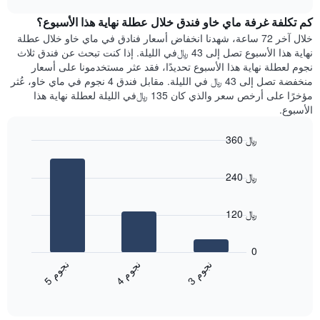
1
هذه
chart
محور
كم تكلفة غرفة ماي خاو فندق خلال عطلة نهاية هذا الأسبوع؟
الليلة
Y
الذي
خلال آخر 72 ساعة، شهدنا انخفاض أسعار فنادق في ماي خاو خلال عطلة
الذي
عُثر
نهاية هذا الأسبوع تصل إلى 43 ﷼في الليلة. إذا كنت تبحث عن فندق ثلاث
يعرض
عليه
نجوم لعطلة نهاية هذا الأسبوع تحديدًا، فقد عثر مستخدمونا على أسعار
متوسط
خلال
منخفضة تصل إلى 43 ﷼ في الليلة. مقابل فندق 4 نجوم في ماي خاو، عُثر
سعر
آخر
مؤخرًا على أرخص سعر والذي كان 135 ﷼في الليلة لعطلة نهاية هذا
غرفة
3
الأسبوع.
أيام
مع
360 ﷼
التصنيف
Bar
حسب
Chart
graphic.
chart
النجوم
240 ﷼
with
يتضمن
3
المخطط
bars.
1
120 ﷼
محور
يعرض
X
المخطط
0
التي
التالي
ن
م
ن
م
ن
م
تعرض
متوسط
4
ج
و
3
ج
و
5
ج
و
فئات
End
سعر
of
الفنادق
الغرفة
interactive
بالنجوم.
خلال
chart