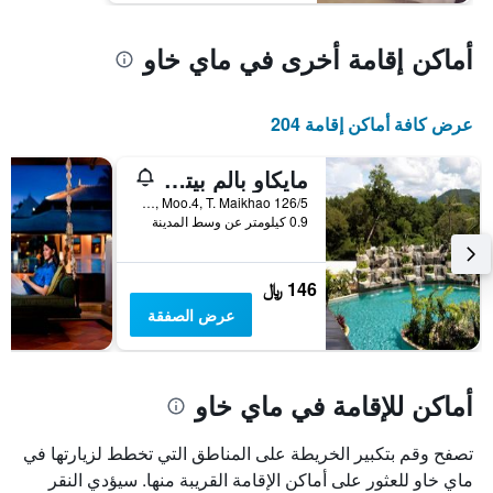
أماكن إقامة أخرى في ماي خاو
عرض كافة أماكن إقامة 204
مايكاو بالم بيتش ريزورت
126/5 Maikhao Soi 8, Moo.4, T. Maikhao, ماي خاو, تايلاند
0.9 كيلومتر عن وسط المدينة
146 ﷼
عرض الصفقة
أماكن للإقامة في ماي خاو
تصفح وقم بتكبير الخريطة على المناطق التي تخطط لزيارتها في
ماي خاو للعثور على أماكن الإقامة القريبة منها. سيؤدي النقر