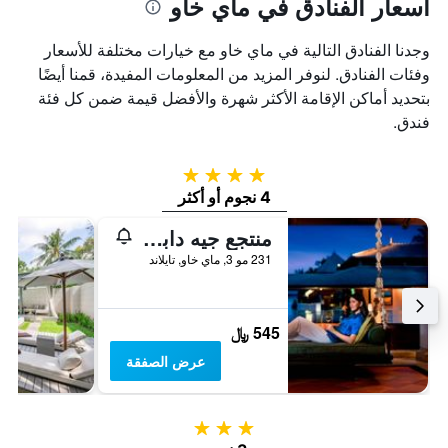
أسعار الفنادق في ماي خاو
وجدنا الفنادق التالية في ماي خاو مع خيارات مختلفة للأسعار
وفئات الفنادق. لنوفر المزيد من المعلومات المفيدة، قمنا أيضًا
بتحديد أماكن الإقامة الأكثر شهرة والأفضل قيمة ضمن كل فئة
فندق.
4 نجوم
4 نجوم أو أكثر
منتجع جيه دابليو ماريوت بوكيت ريزورت آند سبا
231 مو 3, ماي خاو, تايلاند
545 ﷼
عرض الصفقة
3 نجوم