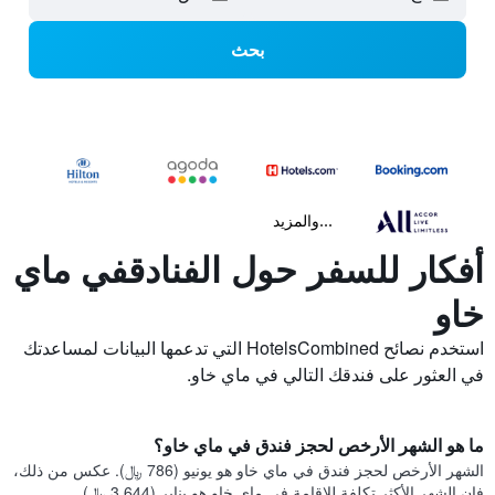
بحث
...والمزيد
أفكار للسفر حول الفنادقفي ماي
خاو
استخدم نصائح HotelsCombined التي تدعمها البيانات لمساعدتك
في العثور على فندقك التالي في ماي خاو.
ما هو الشهر الأرخص لحجز فندق في ماي خاو؟
الشهر الأرخص لحجز فندق في ماي خاو هو يونيو (786 ﷼). عكس من ذلك،
فإن الشهر الأكثر تكلفة للإقامة في ماي خاو هو يناير (3,644 ﷼).