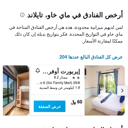
يتضمن
بالنجوم.
المخطط
يتضمن
1
أرخص الفنادق في ماي خاو، تايلاند
المخطط
محور
1
X
محور
لمن لديهم ميزانية محدودة، هذه هي أرخص الفنادق المتاحة في
الذي
Y
يعرض
ماي خاو في التواريخ المحددة. فكر بتواريخ بديلة إن كان ذلك
الذي
عدد
ممكنًا لمقارنة الأسعار.
يعرض
الأيام
متوسط
قبل
سعر
الإقامة
عرض كل الفنادق البالغ عددها 204
غرفة
يتضمن
في
المخطط
عطلة
إيربورت أوفرنايت هوتل
التالي
نهاية
1
2 نجمتين
ممتاز 8.2
هذا
محور
39/8 Moo 6 (Soi Family Mart), ماي خاو, تايلاند
الأسبوع
Y
1.9 كيلومتر عن وسط المدينة
خلال
الذي
آخر
يعرض
60 ﷼
3
متوسط
عرض الصفقة
أيام
سعر
غرفة