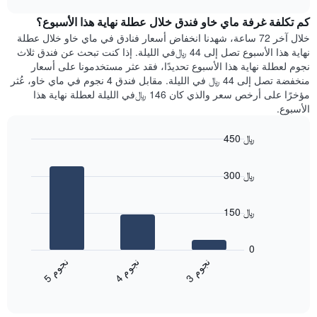
1
هذه
chart
محور
كم تكلفة غرفة ماي خاو فندق خلال عطلة نهاية هذا الأسبوع؟
الليلة
Y
الذي
خلال آخر 72 ساعة، شهدنا انخفاض أسعار فنادق في ماي خاو خلال عطلة
الذي
عُثر
نهاية هذا الأسبوع تصل إلى 44 ﷼في الليلة. إذا كنت تبحث عن فندق ثلاث
يعرض
عليه
نجوم لعطلة نهاية هذا الأسبوع تحديدًا، فقد عثر مستخدمونا على أسعار
متوسط
خلال
منخفضة تصل إلى 44 ﷼ في الليلة. مقابل فندق 4 نجوم في ماي خاو، عُثر
سعر
آخر
مؤخرًا على أرخص سعر والذي كان 146 ﷼في الليلة لعطلة نهاية هذا
غرفة
3
الأسبوع.
أيام
مع
450 ﷼
التصنيف
Bar
حسب
Chart
graphic.
chart
النجوم
300 ﷼
with
يتضمن
3
المخطط
bars.
1
150 ﷼
محور
يعرض
X
المخطط
0
التي
التالي
ن
م
ن
م
ن
م
تعرض
متوسط
4
ج
و
3
ج
و
5
ج
و
فئات
End
سعر
of
الفنادق
الغرفة
interactive
بالنجوم.
خلال
chart