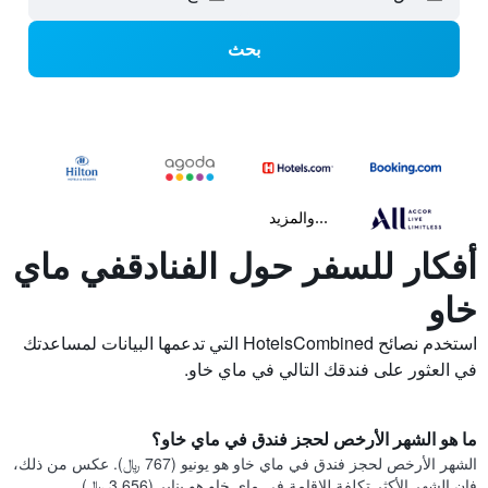
بحث
...والمزيد
أفكار للسفر حول الفنادقفي ماي
خاو
استخدم نصائح HotelsCombined التي تدعمها البيانات لمساعدتك
في العثور على فندقك التالي في ماي خاو.
ما هو الشهر الأرخص لحجز فندق في ماي خاو؟
الشهر الأرخص لحجز فندق في ماي خاو هو يونيو (767 ﷼). عكس من ذلك،
فإن الشهر الأكثر تكلفة للإقامة في ماي خاو هو يناير (3,656 ﷼).