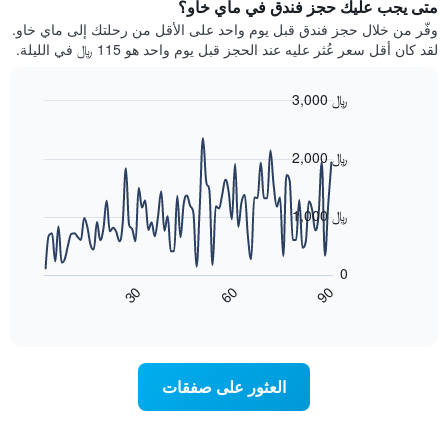
يتضمن
متى يجب عليك حجز فندق في ماي خاو؟
عطلة
المخطط
نهاية
وفّر من خلال حجز فندق قبل يوم واحد على الأقل من رحلتك إلى ماي خاو.
1
هذا
لقد كان أقل سعر عُثر عليه عند الحجز قبل يوم واحد هو 115 ﷼ في الليلة.
محور
الأسبوع
Y
الذي
الذي
3,000 ﷼
عُثر
يعرض
عليه
Line
Chart
متوسط
graphic.
chart
خلال
سعر
with
2,000 ﷼
آخر
90
الغرفة
3
data
هذه
أيام
points.
الليلة
1,000 ﷼
مع
الذي
التصنيف
يعرض
عُثر
حسب
المخطط
عليه
النجوم
0
التالي
خلال
يتضمن
60
90
30
كيفية
End
آخر
المخطط
of
تغير
3
interactive
1
سعر
chart
أيام
محور
غرفة
X
عند
العثور على صفقات
الذي
اقتراب
يعرض
تاريخ
فئات
الإقامة
الفنادق