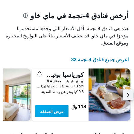
يتضمن
بالنجوم.
المخطط
يتضمن
1
أرخص فنادق 4-نجمة في ماي خاو
المخطط
محور
1
X
محور
هذه هي فنادق 4-نجمة بأقل الأسعار التي وجدها مستخدمونا
الذي
Y
يعرض
مؤخرًا في ماي خاو. قد تختلف الأسعار بناءً على التواريخ المختارة
الذي
عدد
وموقع الفندق.
يعرض
الأيام
متوسط
قبل
سعر
الإقامة
اعرض جميع فنادق 4-نجمة 33
غرفة
يتضمن
في
المخطط
عطلة
كورياسيا بوتيك ريزورت
التالي
نهاية
1
4 نجوم
ممتاز 8.4
هذا
محور
89/2 Soi Maikhao 6, Moo 4, ماي خاو, تايلاند
الأسبوع
Y
0.8 كيلومتر عن وسط المدينة
خلال
الذي
آخر
يعرض
118 ﷼
3
متوسط
عرض الصفقة
أيام
سعر
غرفة