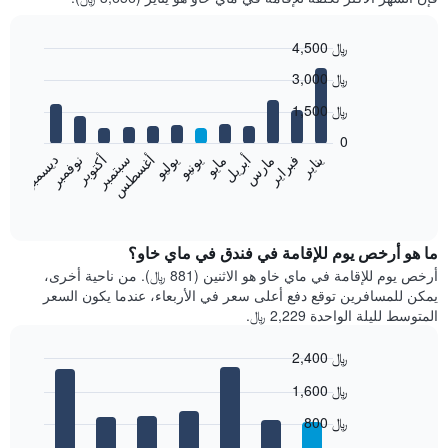
4,500 ﷼
Bar
Chart
3,000 ﷼
graphic.
chart
with
1,500 ﷼
12
bars.
0
فبراير
مايو
أغسطس
نوفمبر
يناير
أبريل
يوليو
أكتوبر
مارس
يونيو
سبتمبر
ديسمبر
يعرض
المخطط
End
of
التالي
interactive
متوسط
chart
سعر
ما هو أرخص يوم للإقامة في فندق في ماي خاو؟
غرفة
أرخص يوم للإقامة في ماي خاو هو الاثنين (881 ﷼). من ناحية أخرى،
كل
يمكن للمسافرين توقع دفع أعلى سعر في الأربعاء، عندما يكون السعر
شهر
المتوسط لليلة الواحدة 2,229 ﷼.
يتضمن
المخطط
2,400 ﷼
1
Bar
محور
Chart
1,600 ﷼
graphic.
chart
X
with
الذي
800 ﷼
7
يعرض
bars.