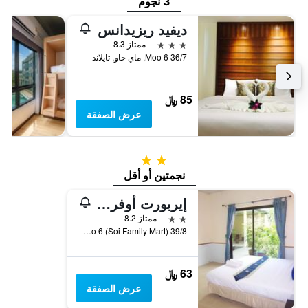
3 نجوم
ديفيد ريزيدانس
3 نجوم
ممتاز 8.3
36/7 Moo 6, ماي خاو, تايلاند
85 ﷼
عرض الصفقة
2 نجمتين
نجمتين أو أقل
إيربورت أوفرنايت هوتل
2 نجمتين
ممتاز 8.2
39/8 Moo 6 (Soi Family Mart), ماي خاو, تايلاند
63 ﷼
عرض الصفقة