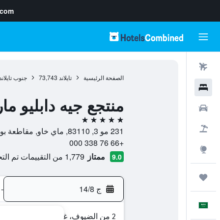
.com
رحلات طيران
الصفحة الرئيسية
تايلاند
73,743
جنوب تايلاند
فنادق
منتجع جيه دابليو م
سيارات
5 نجوم
حزم العروض
231 مو 3, 83110, ماي خاو, مقاطعة بوكيت, تايلاند
+66 76 338 000
استكشاف
ممتاز
1,779 من التقييمات تم التحقق منها
9.0
رحلات
ج 14/8
-
العَرَبِيَّة
2 من الضيوف، غرفة واحدة