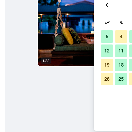
ج
س
5
4
12
11
1/33
آخر
19
18
26
25
يت ريزورت آند سبا