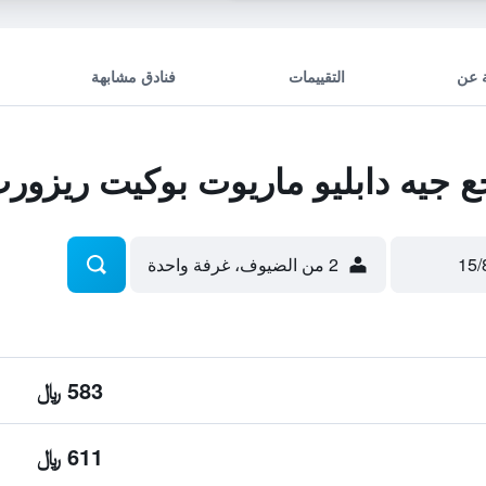
 عن
التقييمات
فنادق مشابهة
جيه دابليو ماريوت بوكيت ريزورت
2 من الضيوف، غرفة واحدة
583 ﷼
611 ﷼