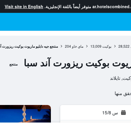
ar.hotelscombined
متوفر أيضاً باللغة الإنجليزية.
Visit site in English
28,522
بوكيت
13,009
ماي خاو
204
منتجع جيه دابليو ماريوت بوكيت ريزورت آن
اريوت بوكيت ريزورت آند سبا
منتجع
س 15/8