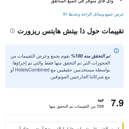
واي فاي متوفر في جميع المناطق
عرض جميع وسائل الراحة وعددها 91
تقييمات حول ذا بيتش هايتس ريزورت
تم التحقق منه 100%
نقوم بجمع وعرض التقييمات من
الحجوزات التي تم التحقق منها فقط والتي تم إجراؤها
بواسطة مستخدمين حقيقيين مع HotelsCombined أو
مع شركائنا الخارجيين الموثوقين.
7.9
جيد
598 من التقييمات تم التحقق منها
لم يتم العثور على تقييمات. حاول إزالة مرشح أو تغيير بحثك أو