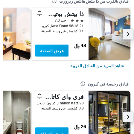
فنادق بالقرب من ذا بيتش هايتس ريزورت
ذا بيتش بوتيك هاوس
3 نجوم
جيد 7.3
98/18-21 Kata Road, كيرون, تايلاند
0.1 كيلومتر عن وسط المدينة
48 ﷼
عرض الصفقة
شاهد المزيد من الفنادق القريبة
فنادق رخيصة في كيرون
فري واي كاتا بيتش هوستل
98 Thanon Kata, كيرون, تايلاند
0.8 كيلومتر عن وسط المدينة
26 ﷼
عرض الصفقة