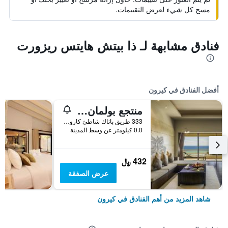
مسح كل شيء لعرض التقييمات.
فنادق مشابهة لـ ذا بيتش هايتس ريزورت
أفضل الفنادق في كيرون
منتجع بولمان فوكيت كارون بيتش
333 طريق باتاك شاطئ كارون موانغ, كيرون, تايلاند
0.0 كيلومتر عن وسط المدينة
432 ﷼
عرض الصفقة
شاهد المزيد من أهم الفنادق في كيرون