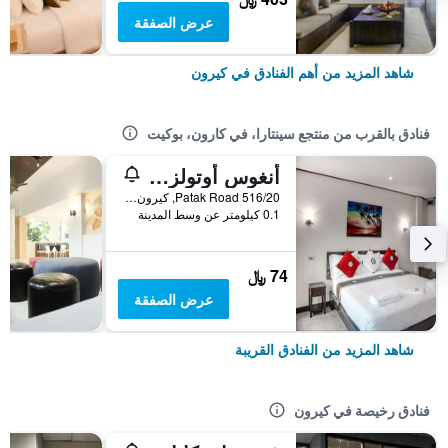
عرض الصفقة
شاهد المزيد من أهم الفنادق في كيرون
فنادق بالقرب من منتجع سينتارا، في كارون، بوكيت
أنغوس أوتولز أيريش باب غيستهاوس
516/20 Patak Road, كيرون, تايلاند
0.1 كيلومتر عن وسط المدينة
74 ﷼
عرض الصفقة
شاهد المزيد من الفنادق القريبة
فنادق رخيصة في كيرون