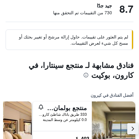
8.7
جيد جدًا
730 من التقييمات تم التحقق منها
لم يتم العثور على تقييمات. حاول إزالة مرشح أو تغيير بحثك أو
مسح كل شيء لعرض التقييمات.
فنادق مشابهة لـ منتجع سينتارا، في
كارون، بوكيت
أفضل الفنادق في كيرون
منتجع بولمان فوكيت كارون بيتش
333 طريق باتاك شاطئ كارون موانغ, كيرون, تايلاند
0.0 كيلومتر عن وسط المدينة
403 ﷼