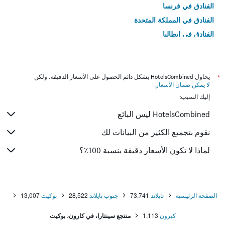
الفنادق في فرنسا
الفنادق في المملكة المتحدة
الفنادق في إيطاليا
الفنادق في تايلاند
*
يحاول HotelsCombined بشكل دائم الحصول على الأسعار الدقيقة، ولكن
لا يمكن ضمان الأسعار
.
إليك السبب:
HotelsCombined ليس البائع
نقوم بتجميع الكثير من البيانات لك
لماذا لا تكون الأسعار دقيقة بنسبة 100٪؟
الصفحة الرئيسية
تايلاند
73,741
جنوب تايلاند
28,522
بوكيت
13,007
كيرون
1,113
منتجع سينتارا، في كارون، بوكيت