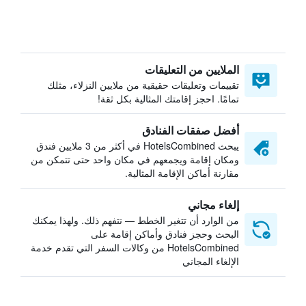
الملايين من التعليقات
تقييمات وتعليقات حقيقية من ملايين النزلاء، مثلك
تمامًا. احجز إقامتك المثالية بكل ثقة!
أفضل صفقات الفنادق
يبحث HotelsCombined في أكثر من 3 ملايين فندق
ومكان إقامة ويجمعهم في مكان واحد حتى تتمكن من
مقارنة أماكن الإقامة المثالية.
إلغاء مجاني
من الوارد أن تتغير الخطط — نتفهم ذلك. ولهذا يمكنك
البحث وحجز فنادق وأماكن إقامة على
HotelsCombined من وكالات السفر التي تقدم خدمة
الإلغاء المجاني