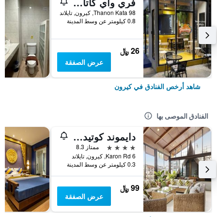
فري واي كاتا بيتش هوستل
98 Thanon Kata, كيرون, تايلاند
0.8 كيلومتر عن وسط المدينة
26 ﷼
عرض الصفقة
شاهد أرخص الفنادق في كيرون
الفنادق الموصى بها
دايموند كوتيدج ريزورت آند سبا
4 نجوم
ممتاز 8.3
6 Karon Rd, كيرون, تايلاند
0.3 كيلومتر عن وسط المدينة
99 ﷼
عرض الصفقة