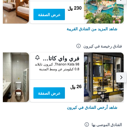
230 ﷼
عرض الصفقة
شاهد المزيد من الفنادق القريبة
فنادق رخيصة في كيرون
فري واي كاتا بيتش هوستل
98 Thanon Kata, كيرون, تايلاند
0.8 كيلومتر عن وسط المدينة
26 ﷼
عرض الصفقة
شاهد أرخص الفنادق في كيرون
الفنادق الموصى بها