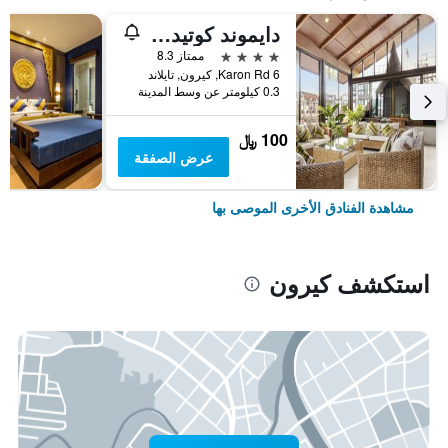
دايموند كوتيدج ريزورت آند سبا
4 نجوم
ممتاز 8.3
6 Karon Rd, كيرون, تايلاند
0.3 كيلومتر عن وسط المدينة
100 ﷼
عرض الصفقة
مشاهدة الفنادق الأخرى الموصى بها
استكشف كيرون