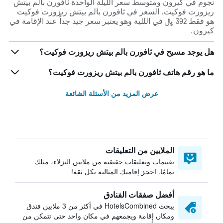
نجوم في كيرون ومتوسط ​​سعر الليلة الواحدة ثافورن بالم بيتش
ريزورت فوكيت. السعر في ثافورن بالم بيتش ريزورت فوكيت
هو فقط 392 ﷼ في الللية وهو يعتبر سعر جيد جداً عند الإقامة في
كيرون.
هل يوجد مسبح في ثافورن بالم بيتش ريزورت فوكيت؟
ما هو رقم هاتف ثافورن بالم بيتش ريزورت فوكيت؟
عرض المزيد من الأسئلة الشائعة
الملايين من التعليقات
تقييمات وتعليقات حقيقية من ملايين النزلاء، مثلك
تمامًا. احجز إقامتك المثالية بكل ثقة!
أفضل صفقات الفنادق
يبحث HotelsCombined في أكثر من 3 ملايين فندق
ومكان إقامة ويجمعهم في مكان واحد حتى تتمكن من