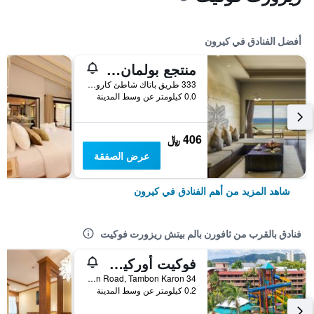
أفضل الفنادق في كيرون
منتجع بولمان فوكيت كارون بيتش
333 طريق باتاك شاطئ كارون موانغ, كيرون, تايلاند
0.0 كيلومتر عن وسط المدينة
406 ﷼
عرض الصفقة
شاهد المزيد من أهم الفنادق في كيرون
فنادق بالقرب من ثافورن بالم بيتش ريزورت فوكيت
فوكيت أوركيد ريزورت آند سبا
34 Luangphochuan Road, Tambon Karon, كيرون, تايلاند
0.2 كيلومتر عن وسط المدينة