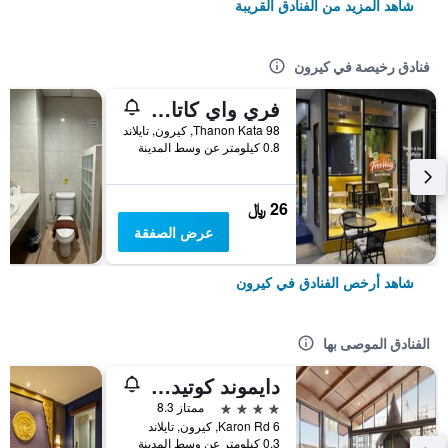
شاهد المزيد من الفنادق القريبة
فنادق رخيصة في كيرون
فري واي كاتا بيتش هوستل
98 Thanon Kata, كيرون, تايلاند
0.8 كيلومتر عن وسط المدينة
26 ﷼
عرض الصفقة
شاهد أرخص الفنادق في كيرون
الفنادق الموصى بها
دايموند كوتيدج ريزورت آند سبا
4 نجوم
ممتاز 8.3
6 Karon Rd, كيرون, تايلاند
0.3 كيلومتر عن وسط المدينة