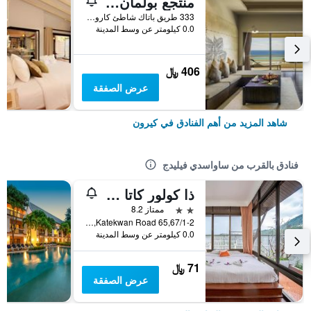
منتجع بولمان فوكيت كارون بيتش
333 طريق باتاك شاطئ كارون موانغ, كيرون, تايلاند
0.0 كيلومتر عن وسط المدينة
406 ﷼
عرض الصفقة
شاهد المزيد من أهم الفنادق في كيرون
فنادق بالقرب من ساواسدي فيليدج
ذا كولور كاتا بيتش
2 نجمتين
ممتاز 8.2
65,67/1-2 Katekwan Road, كيرون, تايلاند
0.0 كيلومتر عن وسط المدينة
71 ﷼
عرض الصفقة