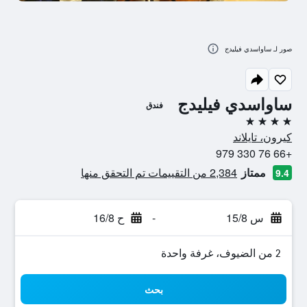
صور لـ ساواسدي فيليدج
ساواسدي فيليدج
فندق
4 نجوم
كيرون، تايلاند
+66 76 330 979
ممتاز
2,384 من التقييمات تم التحقق منها
9.4
س 15/8
-
ح 16/8
2 من الضيوف، غرفة واحدة
بحث