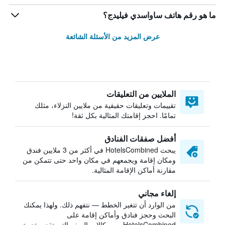
ما هو رقم هاتف ساواسدي فيليدج؟
عرض المزيد من الأسئلة الشائعة
الملايين من التعليقات
تقييمات وتعليقات حقيقية من ملايين النزلاء، مثلك
تمامًا. احجز إقامتك المثالية بكل ثقة!
أفضل صفقات الفنادق
يبحث HotelsCombined في أكثر من 3 ملايين فندق
ومكان إقامة ويجمعهم في مكان واحد حتى تتمكن من
مقارنة أماكن الإقامة المثالية.
إلغاء مجاني
من الوارد أن تتغير الخطط — نتفهم ذلك. ولهذا يمكنك
البحث وحجز فنادق وأماكن إقامة على
HotelsCombined من وكالات السفر التي تقدم خدمة