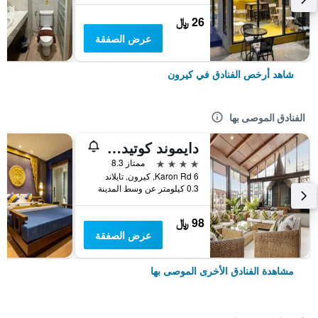
26 ﷼
عرض الصفقة
شاهد أرخص الفنادق في كيرون
الفنادق الموصى بها
دايموند كوتيدج ريزورت آند سبا
4 نجوم
ممتاز 8.3
6 Karon Rd, كيرون, تايلاند
0.3 كيلومتر عن وسط المدينة
98 ﷼
عرض الصفقة
مشاهدة الفنادق الأخرى الموصى بها