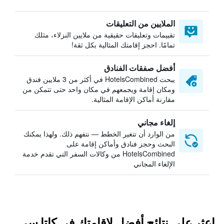
الملايين من التعليقات
تقييمات وتعليقات حقيقية من ملايين النزلاء، مثلك
تمامًا. احجز إقامتك المثالية بكل ثقة!
أفضل صفقات الفنادق
يبحث HotelsCombined في أكثر من 3 ملايين فندق
ومكان إقامة ويجمعهم في مكان واحد حتى تتمكن من
مقارنة أماكن الإقامة المثالية.
إلغاء مجاني
من الوارد أن تتغير الخطط — نتفهم ذلك. ولهذا يمكنك
البحث وحجز فنادق وأماكن إقامة على
HotelsCombined من وكالات السفر التي تقدم خدمة
الإلغاء المجاني
اعثر على نتائج أفضل لإقامتك في كاتا سي