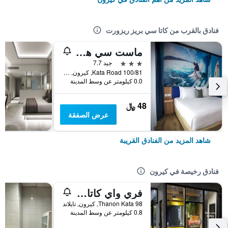
فنادق بالقرب من كاتا سي بريز ريزورت
ماست سي هوتل كاتا
3 نجوم
جيد 7.7
100/81 Kata Road, كيرون, تايلاند
0.0 كيلومتر عن وسط المدينة
48 ﷼
عرض الصفقة
شاهد المزيد من الفنادق القريبة
فنادق رخيصة في كيرون
فري واي كاتا بيتش هوستل
98 Thanon Kata, كيرون, تايلاند
0.8 كيلومتر عن وسط المدينة