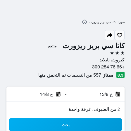
صور لـ كاتا سي بريز ريزورت
كاتا سي بريز ريزورت
منتجع
3 نجوم
كيرون، تايلاند
+66 76 284 300
ممتاز
557 من التقييمات تم التحقق منها
8.3
خ 13/8
-
ج 14/8
2 من الضيوف، غرفة واحدة
بحث