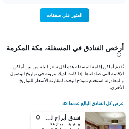
سعر
chart
محور
غرفة
Y
عند
العثور على صفقات
الذي
اقتراب
يعرض
تاريخ
متوسط
الإقامة
سعر
يتضمن
غرفة
المخطط
1
أرخص الفنادق في المسفلة، مكة المكرمة
محور
X
الذي
تُقدم أماكن إقامة المسفلة هذه أقل سعر لليلة من بين أماكن
يعرض
عدد
الإقامة التي صادفناها. إذا كانت لديك مرونة في تواريخ الوصول
الأيام
والمغادرة، استخدم نموذج البحث لمقارنة الأسعار للتواريخ
قبل
الأخرى.
الإقامة
يتضمن
المخطط
عرض كل الفنادق البالغ عددها 32
التالي
1
محور
فندق أبراج لو ميريديان مكة المكرمة
Y
3 نجوم
ممتاز 8.4
الذي