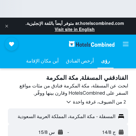
ar.hotelscombined.com
متوفر أيضاً باللغة الإنجليزية.
Visit site in English
رؤى
أرخص الفنادق
أين مكان الإقامة
الفنادقفي المسفلة, مكة المكرمة
ابحث عن المسفلة، مكة المكرمة فنادق من مئات مواقع
السفر على HotelsCombined وقارن بينها ووفّر.
2 من الضيوف، غرفة واحدة
المسفلة - مكة المكرمة، المملكة العربية السعودية
ج 14/8
-
س 15/8