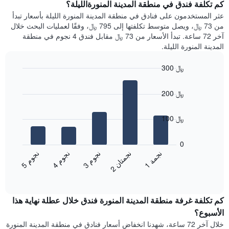
سعر
كم تكلفة فندق في منطقة المدينة المنورةالليلة؟
Y
غرفة
عثر المستخدمون على فنادق في منطقة المدينة المنورة الليلة بأسعار تبدأ
الذي
كل
من 73 ﷼، ويصل متوسط تكلفتها إلى 795 ﷼، وفقًا لعمليات البحث خلال
يعرض
يوم
آخر 72 ساعة. تبدأ الأسعار من 73 ﷼ مقابل فندق 4 نجوم في منطقة
متوسط
في
المدينة المنورة الليلة.
سعر
الأسبوع
غرفة
يتضمن
300 ﷼
المخطط
Bar
1
Chart
graphic.
chart
محور
200 ﷼
with
X
5
الذي
bars.
100 ﷼
يعرض
أيام
يعرض
الأسبوع.
المخطط
0
يتضمن
التالي
ن
م
ن
م
ن
م
ن
ة
ن
ن
المخطط
متوسط
3
ج
و
4
ج
و
5
ج
و
1
ج
م
2
ج
م
ت
ا
التالي
End
سعر
1
of
الغرفة
interactive
محور
هذه
chart
Y
كم تكلفة غرفة منطقة المدينة المنورة فندق خلال عطلة نهاية هذا
الليلة
الذي
الذي
الأسبوع؟
يعرض
عُثر
خلال آخر 72 ساعة، شهدنا انخفاض أسعار فنادق في منطقة المدينة المنورة
متوسط