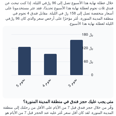
عليه
خلال عطلة نهاية هذا الأسبوع تصل إلى 96 ﷼في الليلة. إذا كنت تبحث عن
سعر
خلال
فندق ثلاث نجوم لعطلة نهاية هذا الأسبوع تحديدًا، فقد عثر مستخدمونا على
غرفة
آخر
أسعار منخفضة تصل إلى 158 ﷼ في الليلة. مقابل فندق 4 نجوم في
3
منطقة المدينة المنورة، عُثر مؤخرًا على أرخص سعر والذي كان 96 ﷼في
أيام
الليلة لعطلة نهاية هذا الأسبوع.
مع
التصنيف
180 ﷼
حسب
النجوم
Bar
Chart
graphic.
يتضمن
chart
120 ﷼
with
المخطط
3
1
bars.
محور
60 ﷼
X
يعرض
التي
المخطط
تعرض
0
التالي
فئات
ن
م
ن
م
ن
م
متوسط
الفنادق
4
ج
و
3
ج
و
5
ج
و
End
سعر
بالنجوم.
of
الغرفة
interactive
يتضمن
خلال
chart
المخطط
متى يجب عليك حجز فندق في منطقة المدينة المنورة؟
عطلة
1
نهاية
وفّر من خلال حجز فندق قبل 7 من الأيام على الأقل من رحلتك إلى منطقة
محور
هذا
المدينة المنورة. لقد كان أقل سعر عُثر عليه عند الحجز قبل 7 من الأيام هو
Y