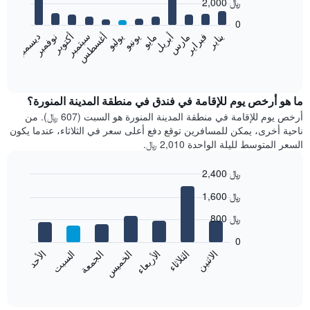
2,000 ﷼
12
bars.
0
فبراير
مايو
أغسطس
نوفمبر
يناير
أبريل
يوليو
أكتوبر
مارس
يونيو
سبتمبر
ديسمبر
يعرض
المخطط
End
of
التالي
interactive
متوسط
chart
سعر
ما هو أرخص يوم للإقامة في فندق في منطقة المدينة المنورة؟
غرفة
أرخص يوم للإقامة في منطقة المدينة المنورة هو السبت (607 ﷼). من
كل
ناحية أخرى، يمكن للمسافرين توقع دفع أعلى سعر في الثلاثاء، عندما يكون
شهر
السعر المتوسط لليلة الواحدة 2,010 ﷼.
يتضمن
المخطط
2,400 ﷼
1
Bar
محور
Chart
1,600 ﷼
graphic.
chart
X
with
الذي
800 ﷼
7
يعرض
bars.
0
الشهور.
الاثنين
الخميس
الأحد
الأربعاء
السبت
الثلاثاء
الجمعة
يتضمن
يعرض
المخطط
المخطط
End
التالي
of
التالي
interactive
1
متوسط
chart
محور