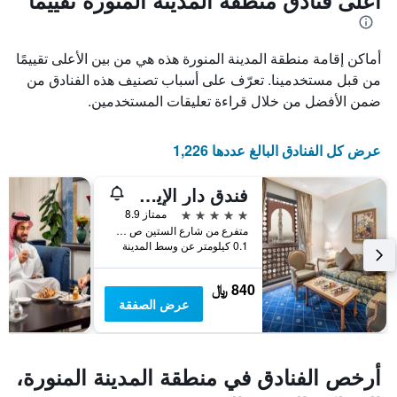
أعلى فنادق منطقة المدينة المنورة تقييمًا
1
محور
X
محور
Y
الذي
أماكن إقامة منطقة المدينة المنورة هذه هي من بين الأعلى تقييمًا
الذي
يعرض
عدد
يعرض
من قبل مستخدمينا. تعرّف على أسباب تصنيف هذه الفنادق من
الأيام
متوسط
ضمن الأفضل من خلال قراءة تعليقات المستخدمين.
قبل
سعر
غرفة
الإقامة
في
يتضمن
عرض كل الفنادق البالغ عددها 1,226
عطلة
المخطط
نهاية
التالي
فندق دار الإيمان إنتركونتيننتال بالمدينة المنورة، أحد الفنادق من مجموعة فنادق إنتركونتيننتال
1
هذا
محور
الأسبوع
5 نجوم
ممتاز 8.9
Y
خلال
متفرع من شارع الستين ص ب, المدينة المنورة, المملكة العربية السعودية
آخر
الذي
0.1 كيلومتر عن وسط المدينة
3
يعرض
أيام
متوسط
840 ﷼
سعر
عرض الصفقة
غرفة
أرخص الفنادق في منطقة المدينة المنورة،