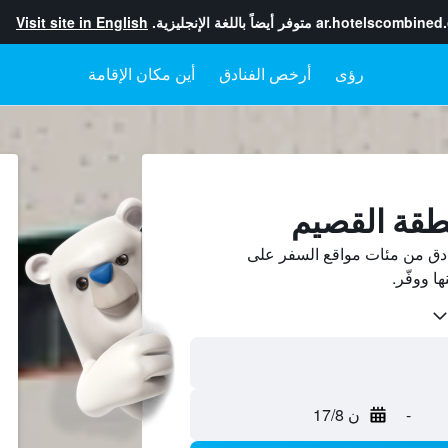
ar.hotelscombined
متوفر أيضاً باللغة الإنجليزية.
Visit site in English
رؤى
أرخص الفنادق
أين مكان الإقامة
طقة القصيم
دق من مئات مواقع السفر على
-
ن 17/8