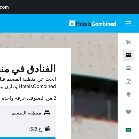
.com
رحلات طيران
فنادق
الفنادق في من
سيارات
ابحث عن منطقة القصيم فنا
حزم العروض
HotelsCombined وقارن بينها ووفّر.
استكشاف
2 من الضيوف، غرفة واحدة
رحلات
ح 16/8
العَرَبِيَّة