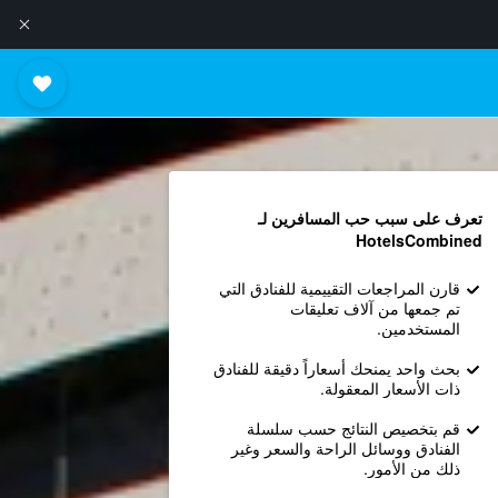
تعرف على سبب حب المسافرين لـ
HotelsCombined
قارن المراجعات التقييمية للفنادق التي
تم جمعها من آلاف تعليقات
المستخدمين.
بحث واحد يمنحك أسعاراً دقيقة للفنادق
ذات الأسعار المعقولة.
قم بتخصيص النتائج حسب سلسلة
الفنادق ووسائل الراحة والسعر وغير
ذلك من الأمور.