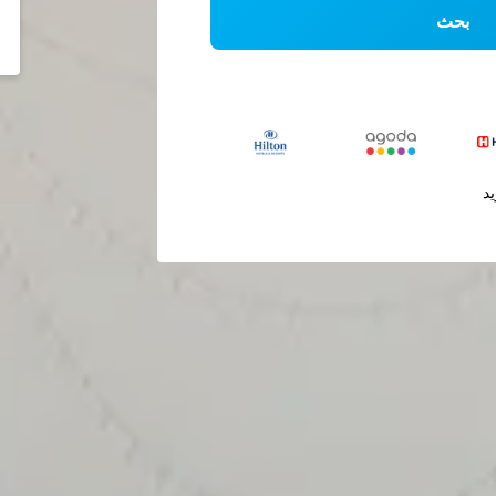
بحث
يد