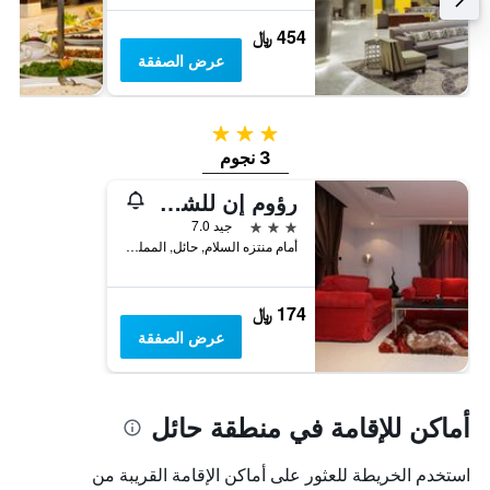
454 ﷼
عرض الصفقة
3 نجوم
3 نجوم
رؤوم إن للشقق المخدومة - حائل
3 نجوم
جيد 7.0
أمام منتزه السلام, حائل, المملكة العربية السعودية
174 ﷼
عرض الصفقة
أماكن للإقامة في منطقة حائل
استخدم الخريطة للعثور على أماكن الإقامة القريبة من