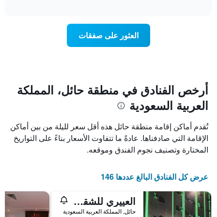
الغرفة
interactive
يتضمن
خلال
chart
المخطط
عطلة
1
نهاية
العثور على صفقات
محور
هذا
Y
الأسبوع
الذي
الذي
يعرض
عُثر
متوسط
عليه
سعر
خلال
أرخص الفنادق في منطقة حائل، المملكة
الغرفة
آخر
هذه
العربية السعودية
3
الليلة
أيام
الذي
مع
تُقدم أماكن إقامة منطقة حائل هذه أقل سعر لليلة من بين أماكن
عُثر
التصنيف
عليه
الإقامة التي صادفناها. عادةً ما تتفاوت الأسعار بناءً على التواريخ
حسب
خلال
المختارة وتصنيف نجوم الفندق وموقعه.
النجوم
آخر
يتضمن
3
المخطط
أيام
عرض كل الفنادق البالغ عددها 146
1
محور
X
العييري للشقق المفروشة حائل 1
الذي
حائل, المملكة العربية السعودية
يعرض