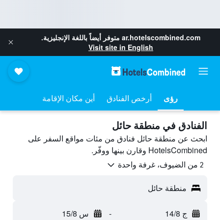
ar.hotelscombined.com
متوفر أيضاً باللغة الإنجليزية.
Visit site in English
رؤى
أرخص الفنادق
أين مكان الإقامة
الفنادق في منطقة حائل
ابحث عن منطقة حائل فنادق من مئات مواقع السفر على
HotelsCombined وقارن بينها ووفّر.
2 من الضيوف، غرفة واحدة
منطقة حائل
ج 14/8
-
س 15/8