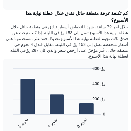
الغرفة
interactive
محور
هذه
chart
Y
كم تكلفة غرفة منطقة حائل فندق خلال عطلة نهاية هذا
الليلة
الذي
الذي
الأسبوع؟
يعرض
عُثر
خلال آخر 72 ساعة، شهدنا انخفاض أسعار فنادق في منطقة حائل خلال
متوسط
عليه
عطلة نهاية هذا الأسبوع تصل إلى 153 ﷼في الليلة. إذا كنت تبحث عن
سعر
خلال
فندق ثلاث نجوم لعطلة نهاية هذا الأسبوع تحديدًا، فقد عثر مستخدمونا على
غرفة
آخر
أسعار منخفضة تصل إلى 153 ﷼ في الليلة. مقابل فندق 4 نجوم في
3
منطقة حائل، عُثر مؤخرًا على أرخص سعر والذي كان 267 ﷼في الليلة
أيام
لعطلة نهاية هذا الأسبوع.
مع
التصنيف
600 ﷼
حسب
النجوم
Bar
Chart
graphic.
يتضمن
chart
400 ﷼
with
المخطط
3
1
bars.
محور
200 ﷼
X
يعرض
التي
المخطط
تعرض
0
التالي
فئات
ن
م
ن
م
ن
م
متوسط
الفنادق
4
ج
و
3
ج
و
5
ج
و
End
سعر
بالنجوم.
of