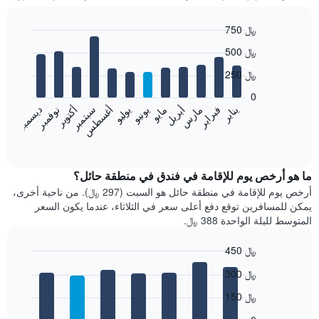
750 ﷼
Bar
Chart
500 ﷼
graphic.
chart
with
250 ﷼
12
bars.
0
فبراير
مايو
أغسطس
نوفمبر
يناير
أبريل
يوليو
أكتوبر
مارس
يونيو
سبتمبر
ديسمبر
يعرض
المخطط
End
of
التالي
interactive
متوسط
chart
سعر
ما هو أرخص يوم للإقامة في فندق في منطقة حائل؟
غرفة
أرخص يوم للإقامة في منطقة حائل هو السبت (297 ﷼). من ناحية أخرى،
كل
يمكن للمسافرين توقع دفع أعلى سعر في الثلاثاء، عندما يكون السعر
شهر
المتوسط لليلة الواحدة 388 ﷼.
يتضمن
المخطط
450 ﷼
1
Bar
محور
Chart
300 ﷼
graphic.
chart
X
with
الذي
150 ﷼
7
يعرض
bars.