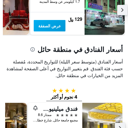
1.7 كيلومتر عن وسط المدينة
فئات
الفنادق
بالنجوم.
129 ﷼
يتضمن
عرض الصفقة
المخطط
1
محور
Y
أسعار الفنادق في منطقة حائل
الذي
يعرض
متوسط
أسعار الفنادق (متوسط سعر الليلة) للتواريخ المحددة، مُفصلة
سعر
حسب فئة الفندق. قم بتغيير التواريخ في أعلى الصفحة لمشاهدة
غرفة
في
المزيد من الخيارات في منطقة حائل.
عطلة
نهاية
4 نجوم
هذا
الأسبوع
4 نجوم أو أكثر
خلال
فندق ميلينيوم حائل
آخر
3
5 نجوم
ممتاز 8.6
أيام
مجمع جامعة حائل, شارع خطا, حائل, حائل, المملكة العربية السعودية