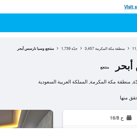
Visit 
11
منطقة مكة المكرمة
3,457
جدّة
1,739
منتجع وسبا نارسس أبحر
أبحر
منتجع
ح 16/8