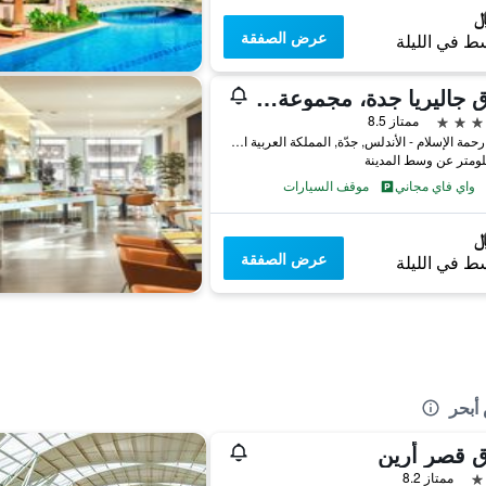
عرض الصفقة
ط في الليلة
فندق جاليريا جدة، مجموعة كوريو كولكشن باي هيلتون
ممتاز 8.5
3131 رحمة الإسلام - الأندلس, جدّة, المملكة العربية السعودية
واي فاي مجاني
موقف السيارات
عرض الصفقة
ط في الليلة
أبحر
ق قصر أرين
ممتاز 8.2