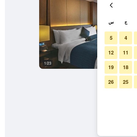
ج
س
5
4
12
11
1/23
ردهة
19
18
26
25