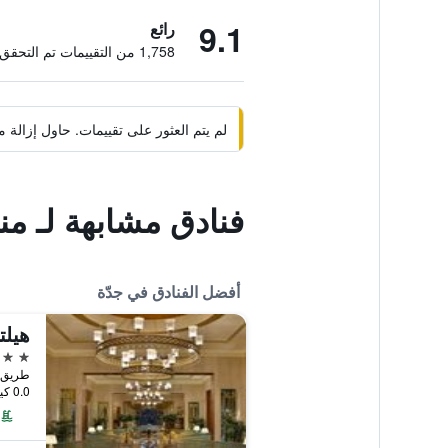
9.1
رائع
1,758 من التقييمات تم التحقق منها
لم يتم العثور على تقييمات. حاول إزال
فنادق مشابهة لـ م
أفضل الفنادق في جدّة
هيلت
5 نجوم
طريق ا
0.0 كيلومتر عن وسط المدينة