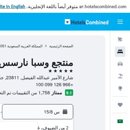
ar.hotelscombined.com
متوفر أيضاً باللغة الإنجليزية.
site in English
رحلات طيران
الصفحة الرئيسية
المملكة العربية السعودية
,051
فنادق
منتجع وسبا نارسس 
سيارات
5 نجوم
حزم العروض
شارع الأمير عبدالله الفيصل, 23811, جدّة, منطقة مكة المكرمة, المملكة العربية السعودية
+966 126 099 100
استكشاف
ممتاز
1,758 من التقييمات تم التحقق منها
9.1
رحلات
س 15/8
-
العَرَبِيَّة
2 من الضيوف، غرفة واحدة