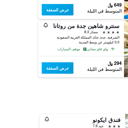
649 ﷼
عرض الصفقة
المتوسط في الليلة
سنترو شاهين جدة من روتانا
4 نجوم
ممتاز 8.3
الشرفية، جدة, جدّة, المملكة العربية السعودية
0.0 كيلومتر عن وسط المدينة
واي فاي مجاني
موقف السيارات
294 ﷼
عرض الصفقة
المتوسط في الليلة
فندق ايكونو
3 نجوم
جيد 7.6