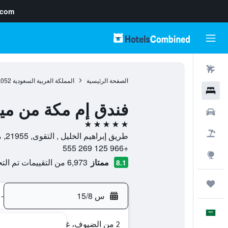
.com
رحلات طيران
الصفحة الرئيسية
المملكة العربية السعودية
,052
فنادق
فندق إم مكة من ميل
سيارات
5 نجوم
حزم العروض
طريق إبراهيم الخليل , التقوى, 21955, مكة المكرمة, منطقة مكة المكرمة, المملكة العربية السعودية
+966 125 269 555
استكشاف
ممتاز
6,973 من التقييمات تم التحقق منها
8.1
رحلات
س 15/8
-
العَرَبِيَّة
2 من الضيوف، غرفة واحدة