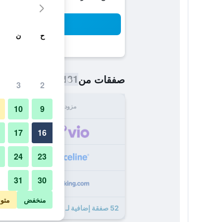
بح
ح
ن
131 ﷼
صفقات من
/
أرخص سعر اللي
3
2
مزود
الإجما
10
9
131
17
16
24
23
132
31
30
132
منخفض
متو
52 صفقة إضافية لـ فندق إم مكة من ميلينيوم