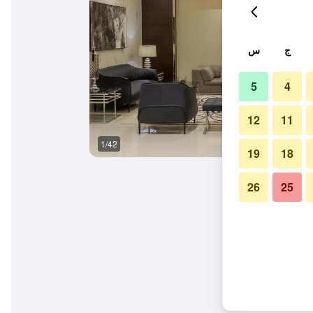
ج
س
5
4
12
11
1/42
مبنى
19
18
26
25