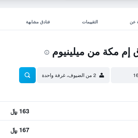
 عن
التقييمات
فنادق مشابهة
إم مكة من ميلينيوم
2 من الضيوف، غرفة واحدة
163 ﷼
167 ﷼