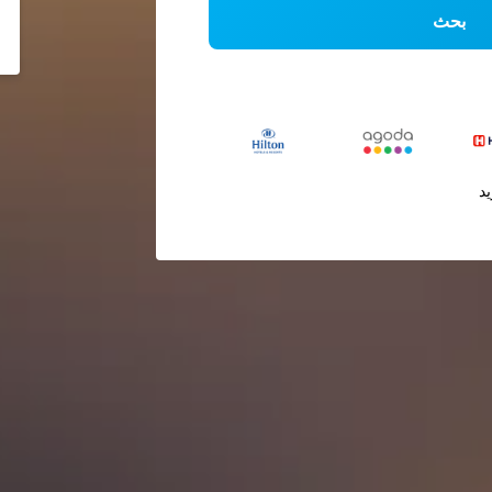
بحث
يد