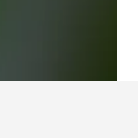
الصفحة الرئيسية
قطر
419
Al Khawr
5
أفكار للسفر حول الفنادق
استخدم نصائح HotelsCombined التي تدعمها البيانات لمساعدتك في العثور على فندقك التالي في Al Khawr.