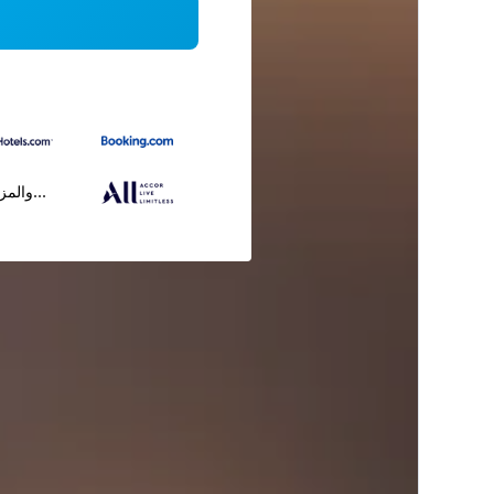
...والمز