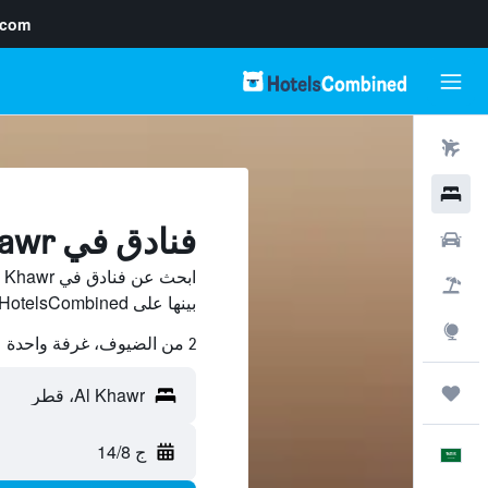
.com
رحلات طيران
فنادق
فنادق في Al Khawr، قطر
سيارات
حزم العروض
بينها على HotelsCombined ووفّر.
استكشاف
2 من الضيوف، غرفة واحدة
رحلات
ج 14/8
العَرَبِيَّة