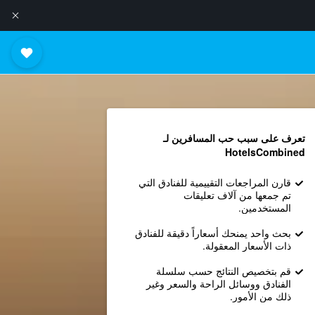
تعرف على سبب حب المسافرين لـ
HotelsCombined
قارن المراجعات التقييمية للفنادق التي
تم جمعها من آلاف تعليقات
المستخدمين.
بحث واحد يمنحك أسعاراً دقيقة للفنادق
ذات الأسعار المعقولة.
قم بتخصيص النتائج حسب سلسلة
الفنادق ووسائل الراحة والسعر وغير
ذلك من الأمور.