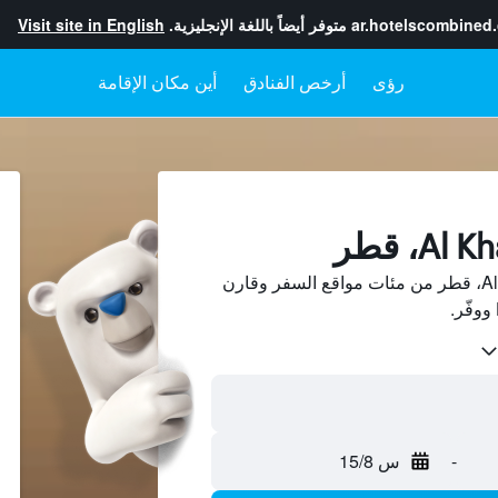
ar.hotelscombined
متوفر أيضاً باللغة الإنجليزية.
Visit site in English
رؤى
أرخص الفنادق
أين مكان الإقامة
ابحث عن فنادق في Al Khawr، قطر من مئات مواقع السفر وقارن
-
س 15/8