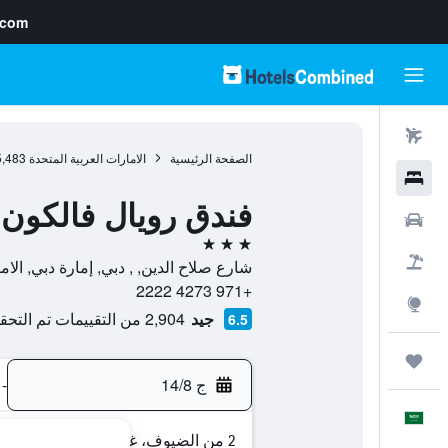
.com
رحلات طيران
الصفحة الرئيسية
الامارات العربية المتحدة
5,483
فنادق
فندق رويال فالكون
سيارات
3 نجوم
حزم العروض
شارع صلاح الدين, , دبي, إمارة دبي, الام
+971 4273 2222
استكشاف
جيد
2,904 من التقييمات تم التحقق منها
6.5
رحلات
ج 14/8
-
العَرَبِيَّة
2 من الضيوف، غرفة واحدة