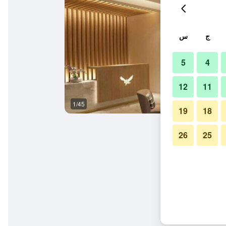
ج
س
5
4
12
11
1/45
ردهة
19
18
26
25