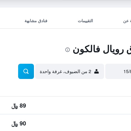
 عن
التقييمات
فنادق مشابهة
رويال فالكون
2 من الضيوف، غرفة واحدة
89 ﷼
90 ﷼