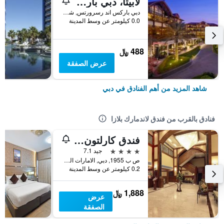
لابيتا، دبي باركس آند ريزورتس، أوتوغراف كوليكشن
دبي باركس اند رسرورتس, شارع الشيخ زايد, دبي, الامارات العربية المتحدة
0.0 كيلومتر عن وسط المدينة
488 ﷼
عرض الصفقة
شاهد المزيد من أهم الفنادق في دبي
فنادق بالقرب من فندق لاندمارك بلازا
فندق كارلتون تاور
4 نجوم
جيد 7.1
ص ب 1955, دبي, الامارات العربية المتحدة
0.2 كيلومتر عن وسط المدينة
1,888 ﷼
عرض
الصفقة