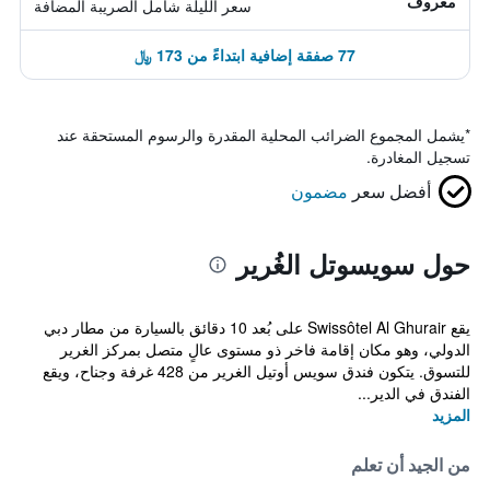
معروف
سعر الليلة شامل الصريبة المضافة
77 صفقة إضافية ابتداءً من 173 ﷼
*
يشمل المجموع الضرائب المحلية المقدرة والرسوم المستحقة عند
تسجيل المغادرة.
أفضل سعر
مضمون
حول سويسوتل الغُرير
يقع Swissôtel Al Ghurair على بُعد 10 دقائق بالسيارة من مطار دبي
الدولي، وهو مكان إقامة فاخر ذو مستوى عالٍ متصل بمركز الغرير
للتسوق. يتكون فندق سويس أوتيل الغرير من 428 غرفة وجناح، ويقع
الفندق في الدير...
المزيد
من الجيد أن تعلم