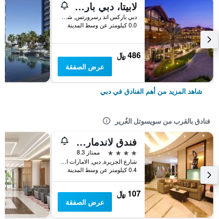
لابيتا، دبي باركس آند ريزورتس، أوتوغراف كوليكشن
دبي باركس اند رسرورتس, شارع الشيخ زايد, دبي, الامارات العربية المتحدة
0.0 كيلومتر عن وسط المدينة
486 ﷼
عرض الصفقة
شاهد المزيد من أهم الفنادق في دبي
فنادق بالقرب من سويسوتل الغُرير
فندق لاندمارك الرقة
4 نجوم
ممتاز 8.3
شارع الجزيرة, دبي, الامارات العربية المتحدة
0.4 كيلومتر عن وسط المدينة
107 ﷼
عرض الصفقة