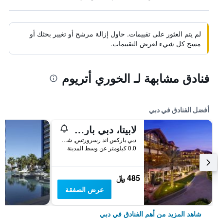
لم يتم العثور على تقييمات. حاول إزالة مرشح أو تغيير بحثك أو
مسح كل شيء لعرض التقييمات.
فنادق مشابهة لـ الخوري أتريوم
أفضل الفنادق في دبي
لابيتا، دبي باركس آند ريزورتس، أوتوغراف كوليكشن
دبي باركس اند رسرورتس, شارع الشيخ زايد, دبي, الامارات العربية المتحدة
0.0 كيلومتر عن وسط المدينة
485 ﷼
عرض الصفقة
شاهد المزيد من أهم الفنادق في دبي