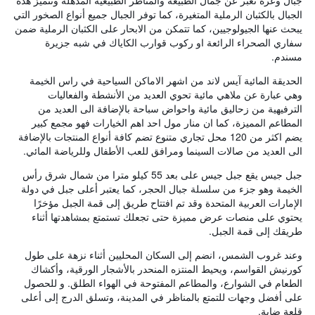
جبال وعرة تعبر عن جمال الطبيعة والمناظر الطبيعية المذهلة وتتميز هذه
الجبال بالكثبان الرملية المتغيرة، كما توفر الجبال جميع أنواع الصخور التي
يبحث عنها الجيولوجيين، كما تتمكن من الابحار على الكثبان الرملية ضمن
سفاري الصحراء الرائعة او ركوب قوارب الكاياك في شبه جزيرة
مسندم.
الحديقة المائية آيس لاند من اشهر الاماكن السياحية في راس الخيمة
وهي عبارة عن ملاهي مائية تحوي العديد من الأنشطة والفعاليات
الترفيهية من زحاليق مائية واحواض سباحة بالإضافة الى العديد من
المطاعم المميزة، كما ان منار مول احد اهم الخيارات فهو مجمع كبير
يضم اكثر من 120 محل تجاري متنوع تضم كافة أنواع المنتجات بالإضافة
الى العديد من صالات السينما ومرافق للعب الأطفال وللرياضة المائي.
جبل جيس يقع جبل جيس على بعد 55 كيلو مترا من شمال شرق رأس
الخيمة وهو جزء من سلسلة جبال الحجر، كما يعتبر أعلى جبل في دولة
الإمارات العربية المتحدة وقد تم افتتاح طريق إلى قمة الجبل مؤخرًا
يحتوي على منصات عرض مميزة حتى تجعلك تستمتع بمشاهدتها أثناء
طريقك إلى قمة الجبل.
وعند غروب الشمس، انضم إلى السكان المحليين أثناء نزهة على طول
كورنيش القواسم، ويحيط المنتزه المنحدر بالأشجار الورقية، وأكشاك
الطعام في الشوارع، والمطاعم المفتوحة في الهواء الطلق. و للحصول
على أفضل وجهات للتمتع بالمناظر في المدينة، وتسلق الدرج إلى أعلى
قلعة ضاية.