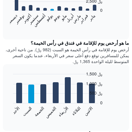
2,500 ﷼
12
bars.
0
فبراير
مايو
أغسطس
نوفمبر
يناير
أبريل
يوليو
أكتوبر
مارس
يونيو
سبتمبر
ديسمبر
يعرض
المخطط
End
of
التالي
interactive
متوسط
chart
سعر
ما هو أرخص يوم للإقامة في فندق في رأس الخيمة؟
غرفة
أرخص يوم للإقامة في رأس الخيمة هو السبت (982 ﷼). من ناحية أخرى،
كل
يمكن للمسافرين توقع دفع أعلى سعر في الأربعاء، عندما يكون السعر
شهر
المتوسط لليلة الواحدة 1,365 ﷼.
يتضمن
المخطط
1,500 ﷼
1
Bar
محور
Chart
1,000 ﷼
graphic.
chart
X
with
الذي
500 ﷼
7
يعرض
bars.
0
الشهور.
الاثنين
الخميس
الأحد
الأربعاء
السبت
الثلاثاء
الجمعة
يتضمن
يعرض
المخطط
المخطط
End
التالي
of
التالي
interactive
1
متوسط
chart
محور