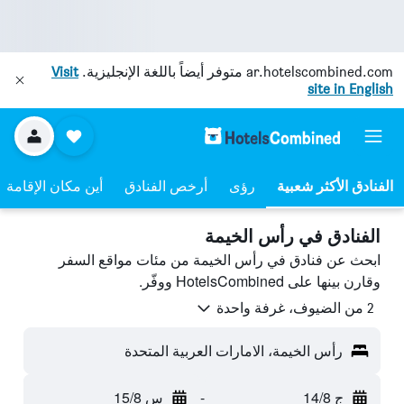
ar.hotelscombined.com
متوفر أيضاً باللغة الإنجليزية.
Visit
site in English
رؤى
أرخص الفنادق
أين مكان الإقامة
الفنادق في رأس الخيمة
ابحث عن فنادق في رأس الخيمة من مئات مواقع السفر
وقارن بينها على HotelsCombined ووفّر.
2 من الضيوف، غرفة واحدة
رأس الخيمة، الامارات العربية المتحدة
ج 14/8
-
س 15/8