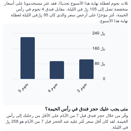
ثلاث نجوم لعطلة نهاية هذا الأسبوع تحديدًا، فقد عثر مستخدمونا على أسعار
سعر
آخر
منخفضة تصل إلى 105 ﷼ في الليلة. مقابل فندق 4 نجوم في رأس
غرفة
3
الخيمة، عُثر مؤخرًا على أرخص سعر والذي كان 95 ﷼في الليلة لعطلة
أيام
نهاية هذا الأسبوع.
مع
التصنيف
240 ﷼
حسب
النجوم
Bar
Chart
graphic.
يتضمن
chart
160 ﷼
with
المخطط
3
1
bars.
محور
80 ﷼
X
يعرض
التي
المخطط
تعرض
0
التالي
فئات
ن
م
ن
م
ن
م
متوسط
الفنادق
4
ج
و
3
ج
و
5
ج
و
End
سعر
بالنجوم.
of
الغرفة
interactive
يتضمن
خلال
chart
المخطط
متى يجب عليك حجز فندق في رأس الخيمة؟
عطلة
1
نهاية
وفّر من خلال حجز فندق قبل 7 من الأيام على الأقل من رحلتك إلى رأس
محور
هذا
الخيمة. لقد كان أقل سعر عُثر عليه عند الحجز قبل 7 من الأيام هو 258 ﷼
Y
الأسبوع
في الليلة.
الذي
الذي