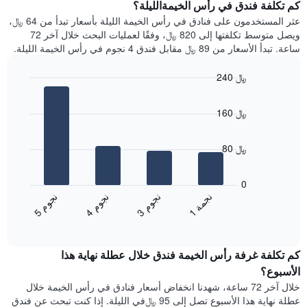
سعر
كم تكلفة فندق في رأس الخيمةالليلة؟
Y
غرفة
عثر المستخدمون على فنادق في رأس الخيمة الليلة بأسعار تبدأ من 64 ﷼،
الذي
كل
ويصل متوسط تكلفتها إلى 820 ﷼، وفقًا لعمليات البحث خلال آخر 72
يعرض
يوم
ساعة. تبدأ الأسعار من 89 ﷼ مقابل فندق 4 نجوم في رأس الخيمة الليلة.
متوسط
في
سعر
الأسبوع
240 ﷼
غرفة
يتضمن
Bar
المخطط
Chart
graphic.
chart
1
160 ﷼
with
محور
4
X
bars.
الذي
80 ﷼
يعرض
يعرض
أيام
المخطط
0
الأسبوع.
التالي
ن
ة
ن
م
ن
م
ن
م
يتضمن
متوسط
1
ج
م
3
ج
و
4
ج
و
5
ج
و
المخطط
End
سعر
of
التالي
الغرفة
interactive
1
هذه
chart
محور
كم تكلفة غرفة رأس الخيمة فندق خلال عطلة نهاية هذا
الليلة
Y
الذي
الأسبوع؟
الذي
عُثر
خلال آخر 72 ساعة، شهدنا انخفاض أسعار فنادق في رأس الخيمة خلال
يعرض
عليه
عطلة نهاية هذا الأسبوع تصل إلى 95 ﷼في الليلة. إذا كنت تبحث عن فندق
متوسط
خلال