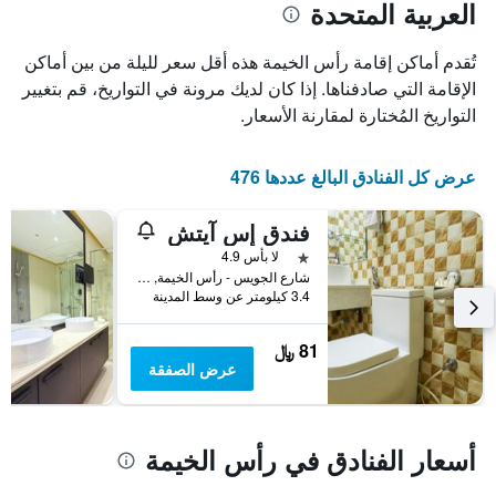
العربية المتحدة
X
محور
Y
الذي
الذي
يعرض
تُقدم أماكن إقامة رأس الخيمة هذه أقل سعر لليلة من بين أماكن
عدد
يعرض
الإقامة التي صادفناها. إذا كان لديك مرونة في التواريخ، قم بتغيير
الأيام
متوسط
التواريخ المُختارة لمقارنة الأسعار.
قبل
سعر
غرفة
الإقامة
في
يتضمن
عرض كل الفنادق البالغ عددها 476
عطلة
المخطط
نهاية
التالي
1
هذا
فندق إس آيتش
محور
الأسبوع
نجمة واحدة
لا بأس 4.9
Y
خلال
شارع الجويس - رأس الخيمة, رأس الخيمة, الامارات العربية المتحدة
آخر
الذي
3.4 كيلومتر عن وسط المدينة
3
يعرض
أيام
متوسط
سعر
81 ﷼
غرفة
عرض الصفقة
أسعار الفنادق في رأس الخيمة