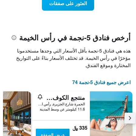
العثور على صفقات
يعرض
اقتراب
تاريخ
فئات
الإقامة
الفنادق
يتضمن
بالنجوم.
يتضمن
المخطط
1
المخطط
أرخص فنادق 5-نجمة في رأس الخيمة
1
محور
X
محور
هذه هي فنادق 5-نجمة بأقل الأسعار التي وجدها مستخدمونا
Y
الذي
الذي
يعرض
مؤخرًا في رأس الخيمة. قد تختلف الأسعار بناءً على التواريخ
عدد
يعرض
المختارة وموقع الفندق.
الأيام
متوسط
قبل
سعر
غرفة
الإقامة
اعرض جميع فنادق 5-نجمة 74
في
يتضمن
عطلة
المخطط
منتجع الكوف روتانا - رأس الخيمة
نهاية
التالي
1
هذا
الحمرة شارع الجزيرة, رأس الخيمة, الامارات العربية المتحدة
محور
الأسبوع
11.6 كيلومتر عن وسط المدينة
Y
خلال
آخر
الذي
3
يعرض
335 ﷼
أيام
متوسط
عرض الصفقة