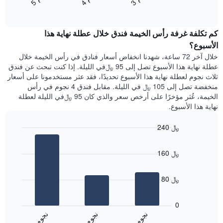
4
ج
و
3
ج
و
5
ج
و
المخطط
End
سعر
of
التالي
الغرفة
interactive
1
هذه
chart
محور
كم تكلفة غرفة رأس الخيمة فندق خلال عطلة نهاية هذا
الليلة
Y
الذي
الأسبوع؟
الذي
عُثر
خلال آخر 72 ساعة، شهدنا انخفاض أسعار فنادق في رأس الخيمة خلال
يعرض
عليه
عطلة نهاية هذا الأسبوع تصل إلى 95 ﷼في الليلة. إذا كنت تبحث عن فندق
متوسط
خلال
ثلاث نجوم لعطلة نهاية هذا الأسبوع تحديدًا، فقد عثر مستخدمونا على أسعار
سعر
آخر
منخفضة تصل إلى 105 ﷼ في الليلة. مقابل فندق 4 نجوم في رأس
غرفة
3
الخيمة، عُثر مؤخرًا على أرخص سعر والذي كان 95 ﷼في الليلة لعطلة
أيام
نهاية هذا الأسبوع.
مع
التصنيف
240 ﷼
حسب
النجوم
Bar
Chart
graphic.
يتضمن
chart
160 ﷼
with
المخطط
3
1
bars.
محور
80 ﷼
X
يعرض
التي
المخطط
تعرض
0
التالي
فئات
ن
م
ن
م
ن
م
متوسط
الفنادق