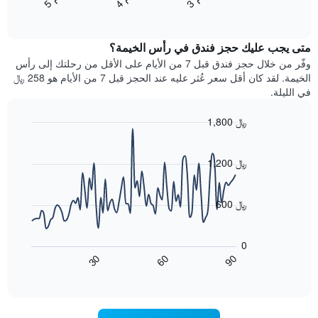
4
ج
و
3
ج
و
5
ج
و
End
سعر
بالنجوم.
of
الغرفة
interactive
يتضمن
خلال
chart
المخطط
متى يجب عليك حجز فندق في رأس الخيمة؟
عطلة
1
نهاية
وفّر من خلال حجز فندق قبل 7 من الأيام على الأقل من رحلتك إلى رأس
محور
هذا
الخيمة. لقد كان أقل سعر عُثر عليه عند الحجز قبل 7 من الأيام هو 258 ﷼
Y
الأسبوع
في الليلة.
الذي
الذي
يعرض
عُثر
متوسط
1,800 ﷼
عليه
سعر
Line
Chart
خلال
الغرفة
graphic.
chart
آخر
هذه
with
1,200 ﷼
3
90
الليلة
أيام
data
الذي
points.
مع
عُثر
600 ﷼
التصنيف
عليه
حسب
يعرض
خلال
النجوم
المخطط
آخر
0
التالي
يتضمن
3
60
90
30
كيفية
المخطط
End
أيام
of
1
تغير
interactive
سعر
محور
chart
X
غرفة
عند
الذي