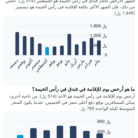
الشهر الأرخص لحجز فندق في رأس الخيمة هو أغسطس (514 ﷼). عكس
من ذلك، فإن الشهر الأكثر تكلفة للإقامة في رأس الخيمة هو ديسمبر
(1,449 ﷼).
1,800 ﷼
Bar
Chart
1,200 ﷼
graphic.
chart
with
600 ﷼
12
bars.
0
فبراير
مايو
أغسطس
نوفمبر
يناير
أبريل
يوليو
أكتوبر
مارس
يونيو
سبتمبر
ديسمبر
يعرض
المخطط
End
of
التالي
interactive
متوسط
chart
سعر
ما هو أرخص يوم للإقامة في فندق في رأس الخيمة؟
غرفة
أرخص يوم للإقامة في رأس الخيمة هو الأحد (514 ﷼). من ناحية أخرى،
كل
يمكن للمسافرين توقع دفع أعلى سعر في الخميس، عندما يكون السعر
شهر
المتوسط لليلة الواحدة 785 ﷼.
يتضمن
المخطط
900 ﷼
1
Bar
محور
Chart
600 ﷼
graphic.
chart
X
with