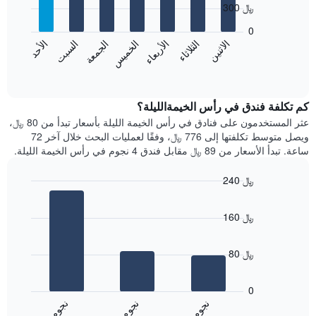
الذي
300 ﷼
7
يعرض
bars.
0
الشهور.
الاثنين
الثلاثاء
الأربعاء
الخميس
الجمعة
السبت
الأحد
يتضمن
يعرض
المخطط
المخطط
End
التالي
of
التالي
interactive
1
متوسط
chart
محور
سعر
كم تكلفة فندق في رأس الخيمةالليلة؟
Y
غرفة
عثر المستخدمون على فنادق في رأس الخيمة الليلة بأسعار تبدأ من 80 ﷼،
الذي
كل
ويصل متوسط تكلفتها إلى 776 ﷼، وفقًا لعمليات البحث خلال آخر 72
يعرض
يوم
ساعة. تبدأ الأسعار من 89 ﷼ مقابل فندق 4 نجوم في رأس الخيمة الليلة.
متوسط
في
سعر
الأسبوع
240 ﷼
غرفة
يتضمن
Bar
المخطط
Chart
graphic.
chart
1
160 ﷼
with
محور
3
X
bars.
الذي
80 ﷼
يعرض
يعرض
أيام
المخطط
0
الأسبوع.
التالي
ن
م
ن
م
ن
م
يتضمن
متوسط