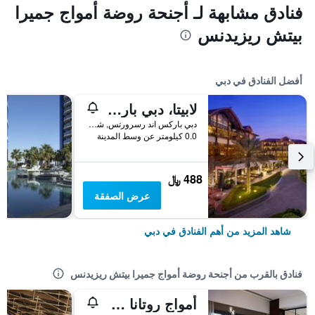
فنادق مشابهة لـ أجنحة روضة أمواج جميرا
بيتش ريزيدنس
أفضل الفنادق في دبي
لابيتا، دبي باركس آند ريزورتس، أوتوغراف كوليكشن
دبي باركس اند رسرورتس, شارع الشيخ زايد, دبي, الامارات العربية المتحدة
0.0 كيلومتر عن وسط المدينة
488 ﷼
عرض الصفقة
شاهد المزيد من أهم الفنادق في دبي
فنادق بالقرب من أجنحة روضة أمواج جميرا بيتش ريزيدنس
أمواج روتانا جميرا بيتش - دبي