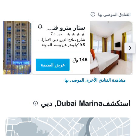
الفنادق الموصى بها
ستار مترو فندق ديرة دبي
4 نجوم
جيد 7.1
شارع صلاح الدين, دبي, الامارات العربية المتحدة
9.5 كيلومتر عن وسط المدينة
148 ﷼
عرض الصفقة
مشاهدة الفنادق الأخرى الموصى بها
استكشفDubai Marina, دبي