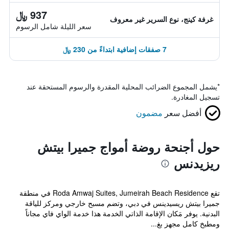
937 ﷼
غرفة كينج، نوع السرير غير معروف
سعر الليلة شامل الرسوم
7 صفقات إضافية ابتداءً من 230 ﷼
*
يشمل المجموع الضرائب المحلية المقدرة والرسوم المستحقة عند
تسجيل المغادرة.
أفضل سعر
مضمون
حول أجنحة روضة أمواج جميرا بيتش
ريزيدنس
تقع Roda Amwaj Suites, Jumeirah Beach Residence في منطقة
جميرا بيتش ريسيدينس في دبي، وتضم مسبح خارجي ومركز للياقة
البدنية. يوفر مَكان الإقامة الذاتي الخدمة هذا خدمة الواي فاي مجاناً
ومطبخ كامل مجهز بغ...