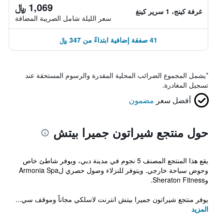
1,069 ﷼
غرفة كينج، 1 سرير كينغ
سعر الليلة شامل الصريبة المضافة
41 صفقة إضافية ابتداءً من 347 ﷼
*
يشمل المجموع الضرائب المحلية المقدرة والرسوم المستحقة عند
تسجيل المغادرة.
أفضل سعر
مضمون
حول منتجع شيراتون جميرا بيتش
يقع هذا المنتجع المصنف 5 نجوم في مدينة دبي، ويوفر شاطئ خاص
وحوض سباحة خارجي. ويتوفر للنزلاء وصول حصري لArmonia Spa
وSheraton Fitness.
يوفر منتجع شيراتون جميرا بيتش انترنت لاسلكي مجاناً وموقف سي...
المزيد