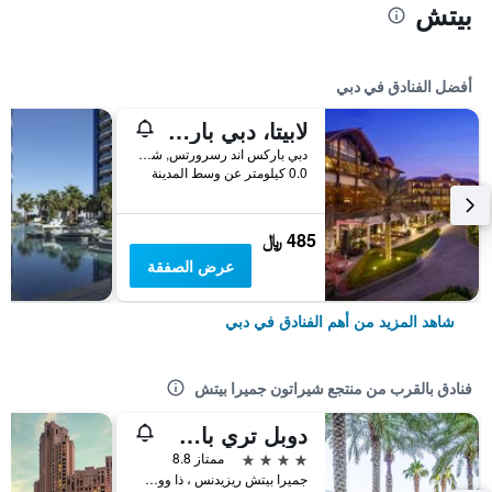
بيتش
أفضل الفنادق في دبي
لابيتا، دبي باركس آند ريزورتس، أوتوغراف كوليكشن
دبي باركس اند رسرورتس, شارع الشيخ زايد, دبي, الامارات العربية المتحدة
0.0 كيلومتر عن وسط المدينة
485 ﷼
عرض الصفقة
شاهد المزيد من أهم الفنادق في دبي
فنادق بالقرب من منتجع شيراتون جميرا بيتش
دوبل تري باي هيلتون دبي جميرا بيتش
4 نجوم
ممتاز 8.8
جميرا بيتش ريزيدنس ، ذا ووك, دبي, الامارات العربية المتحدة