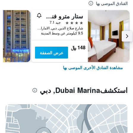
الفنادق الموصى بها
ستار مترو فندق ديرة دبي
4 نجوم
جيد 7.1
شارع صلاح الدين, دبي, الامارات العربية المتحدة
9.5 كيلومتر عن وسط المدينة
148 ﷼
عرض الصفقة
مشاهدة الفنادق الأخرى الموصى بها
استكشفDubai Marina, دبي