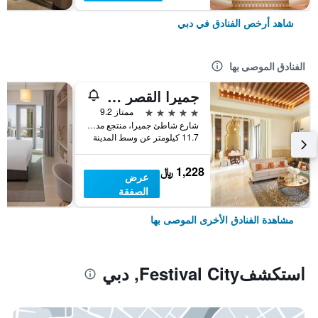
شاهد أرخص الفنادق في دبي
الفنادق الموصى بها
جميرا القصر دبي
5 نجوم
ممتاز 9.2
شارع شاطئ جميرا، منتجع مدينة جميرا، الصفوح ص ب 75157, دبي, الامارات العربية المتحدة
11.7 كيلومتر عن وسط المدينة
1,228 ﷼
عرض
الصفقة
مشاهدة الفنادق الأخرى الموصى بها
استكشفFestival City, دبي