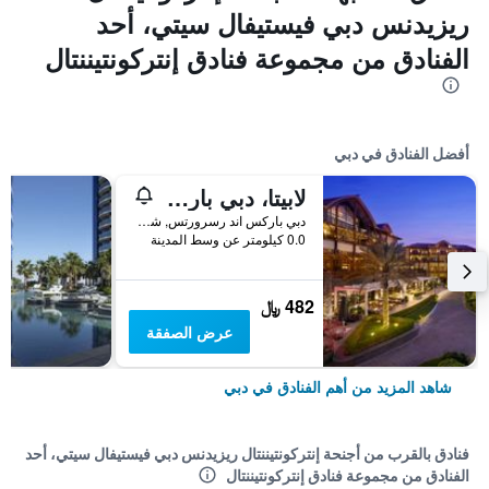
ريزيدنس دبي فيستيفال سيتي، أحد
الفنادق من مجموعة فنادق إنتركونتيننتال
أفضل الفنادق في دبي
لابيتا، دبي باركس آند ريزورتس، أوتوغراف كوليكشن
دبي باركس اند رسرورتس, شارع الشيخ زايد, دبي, الامارات العربية المتحدة
0.0 كيلومتر عن وسط المدينة
482 ﷼
عرض الصفقة
شاهد المزيد من أهم الفنادق في دبي
فنادق بالقرب من أجنحة إنتركونتيننتال ريزيدنس دبي فيستيفال سيتي، أحد
الفنادق من مجموعة فنادق إنتركونتيننتال