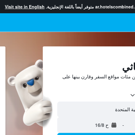
ar.hotelscombined
متوفر أيضاً باللغة الإنجليزية.
Visit site in English
اثي
 مئات مواقع السفر وقارن بينها على
-
ح 16/8