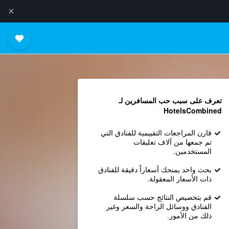
تعرف على سبب حب المسافرين لـ
HotelsCombined
قارن المراجعات التقييمية للفنادق التي
تم جمعها من آلاف تعليقات
المستخدمين.
بحث واحد يمنحك أسعاراً دقيقة للفنادق
ذات الأسعار المعقولة.
قم بتخصيص النتائج حسب سلسلة
الفنادق ووسائل الراحة والسعر وغير
ذلك من الأمور.