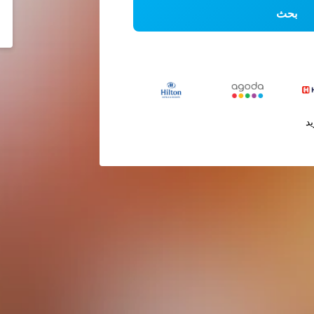
بحث
يد