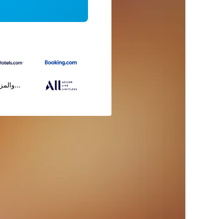
...والمز