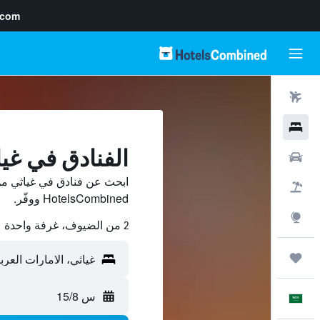
.com
رحلات طيران
فنادق
الفنادق في غي
سيارات
ابحث عن فنادق في غياثي من
حزم العروض
HotelsCombined ووفّر.
استكشاف
2 من الضيوف، غرفة واحدة
رحلات
س 15/8
العَرَبِيَّة