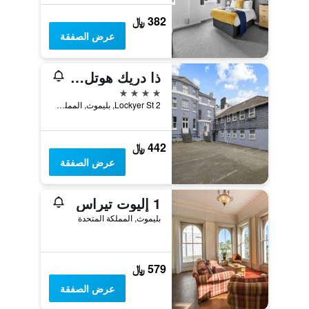
382 ﷼
عرض الصفقة
ذا دريك هوتل بليماوث
4 نجوم
2 Lockyer St, بليموث, المملكة المتحدة
442 ﷼
عرض الصفقة
1 إليوت تيراس
بليموث, المملكة المتحدة
579 ﷼
عرض الصفقة