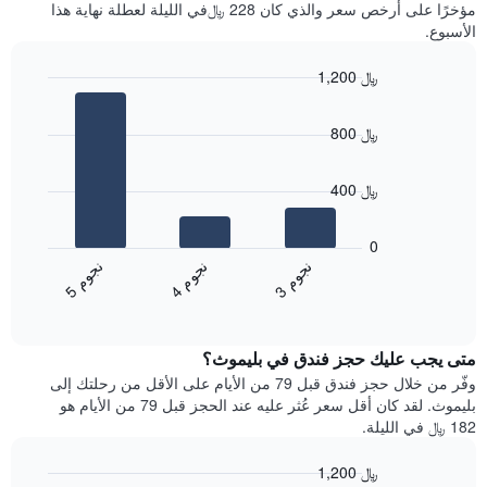
آخر
مؤخرًا على أرخص سعر والذي كان 228 ﷼في الليلة لعطلة نهاية هذا
غرفة
3
الأسبوع.
أيام
مع
1,200 ﷼
التصنيف
Bar
حسب
Chart
graphic.
chart
النجوم
800 ﷼
with
يتضمن
3
المخطط
bars.
1
400 ﷼
محور
يعرض
X
المخطط
0
التي
التالي
ن
م
ن
م
ن
م
تعرض
متوسط
4
ج
و
3
ج
و
5
ج
و
فئات
End
سعر
of
الفنادق
الغرفة
interactive
بالنجوم.
خلال
chart
يتضمن
متى يجب عليك حجز فندق في بليموث؟
عطلة
المخطط
نهاية
وفّر من خلال حجز فندق قبل 79 من الأيام على الأقل من رحلتك إلى
1
هذا
بليموث. لقد كان أقل سعر عُثر عليه عند الحجز قبل 79 من الأيام هو
محور
الأسبوع
182 ﷼ في الليلة.
Y
الذي
الذي
عُثر
1,200 ﷼
يعرض
عليه