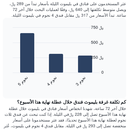
غرفة
عثر المستخدمون على فنادق في بليموث الليلة بأسعار تبدأ من 289 ﷼،
الذي
كل
ويصل متوسط تكلفتها إلى 640 ﷼، وفقًا لعمليات البحث خلال آخر 72
يعرض
يوم
ساعة. تبدأ الأسعار من 317 ﷼ مقابل فندق 4 نجوم في بليموث الليلة.
متوسط
في
سعر
الأسبوع
750 ﷼
غرفة
يتضمن
Bar
المخطط
Chart
graphic.
chart
1
500 ﷼
with
محور
3
X
bars.
الذي
250 ﷼
يعرض
يعرض
أيام
المخطط
0
الأسبوع.
التالي
ن
م
ن
م
ن
م
يتضمن
متوسط
4
ج
و
3
ج
و
5
ج
و
المخطط
End
سعر
of
التالي
الغرفة
interactive
1
هذه
chart
محور
كم تكلفة غرفة بليموث فندق خلال عطلة نهاية هذا الأسبوع؟
الليلة
Y
الذي
خلال آخر 72 ساعة، شهدنا انخفاض أسعار فنادق في بليموث خلال عطلة
الذي
عُثر
نهاية هذا الأسبوع تصل إلى 228 ﷼في الليلة. إذا كنت تبحث عن فندق ثلاث
يعرض
عليه
نجوم لعطلة نهاية هذا الأسبوع تحديدًا، فقد عثر مستخدمونا على أسعار
متوسط
خلال
منخفضة تصل إلى 293 ﷼ في الليلة. مقابل فندق 4 نجوم في بليموث، عُثر
سعر