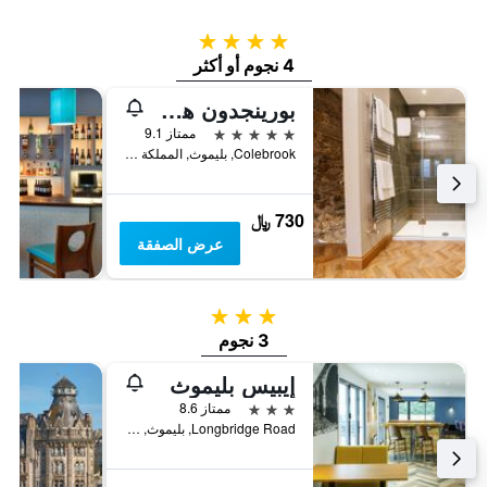
4 نجوم
4 نجوم أو أكثر
بورينجدون هول هوتل آند سبا
5 نجوم
ممتاز 9.1
Colebrook, بليموث, المملكة المتحدة
730 ﷼
عرض الصفقة
3 نجوم
3 نجوم
إيبيس بليموث
3 نجوم
ممتاز 8.6
Longbridge Road, بليموث, المملكة المتحدة