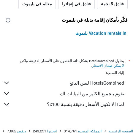
فنادق 5 نجمة
فنادق في إنجلترا
معالم في بليموث
فكّر بأمكان إقامة بديلة في بليموث
Vacation rentals in بليموث
*
يحاول HotelsCombined بشكل دائم الحصول على الأسعار الدقيقة، ولكن
لا يمكن ضمان الأسعار
.
إليك السبب:
HotelsCombined ليس البائع
نقوم بتجميع الكثير من البيانات لك
لماذا لا تكون الأسعار دقيقة بنسبة 100٪؟
الصفحة الرئيسية
المملكة المتحدة
314,761
إنجلترا
243,251
ديفون
7,862