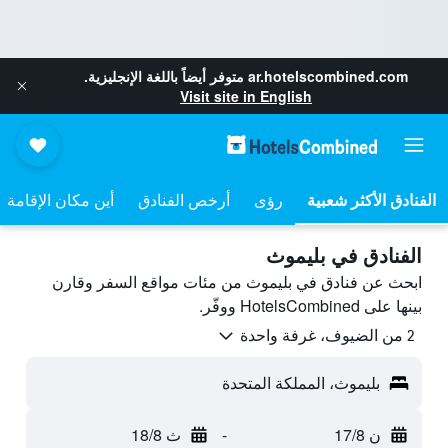
ar.hotelscombined.com
متوفر أيضاً باللغة الإنجليزية.
Visit site in English
رؤى
أرخص الفنادق
أين مكان الإقامة
الفنادق في بليموث
ابحث عن فنادق في بليموث من مئات مواقع السفر وقارن
بينها على HotelsCombined ووفّر.
2 من الضيوف، غرفة واحدة
بليموث، المملكة المتحدة
ن 17/8
-
ث 18/8