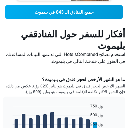
جميع الفنادق الـ 843 في بليموث
أفكار للسفر حول الفنادقفي
بليموث
استخدم نصائح HotelsCombined التي تدعمها البيانات لمساعدتك
في العثور على فندقك التالي في بليموث.
ما هو الشهر الأرخص لحجز فندق في بليموث؟
الشهر الأرخص لحجز فندق في بليموث هو يناير (329 ﷼). عكس من ذلك،
فإن الشهر الأكثر تكلفة للإقامة في بليموث هو يوليو (599 ﷼).
750 ﷼
Bar
Chart
500 ﷼
graphic.
chart
with
250 ﷼
12