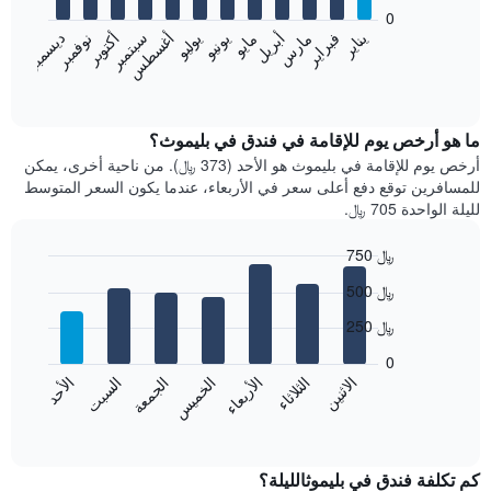
bars.
0
فبراير
مايو
أغسطس
نوفمبر
يناير
أبريل
يوليو
أكتوبر
مارس
يونيو
سبتمبر
ديسمبر
يعرض
المخطط
End
of
التالي
interactive
متوسط
chart
سعر
ما هو أرخص يوم للإقامة في فندق في بليموث؟
غرفة
أرخص يوم للإقامة في بليموث هو الأحد (373 ﷼). من ناحية أخرى، يمكن
كل
للمسافرين توقع دفع أعلى سعر في الأربعاء، عندما يكون السعر المتوسط
شهر
لليلة الواحدة 705 ﷼.
يتضمن
المخطط
750 ﷼
1
Bar
محور
Chart
500 ﷼
graphic.
chart
X
with
الذي
250 ﷼
7
يعرض
bars.
0
الشهور.
الاثنين
الثلاثاء
الأربعاء
الخميس
الجمعة
السبت
الأحد
يتضمن
يعرض
المخطط
المخطط
End
التالي
of
التالي
interactive
1
متوسط
chart
محور
سعر
كم تكلفة فندق في بليموثالليلة؟
Y