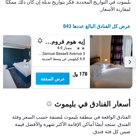
الذي
يعرض
بليموث في التواريخ المحددة. فكر بتواريخ بديلة إن كان ذلك ممكنًا
عدد
يعرض
لمقارنة الأسعار.
الأيام
متوسط
قبل
سعر
غرفة
الإقامة
عرض كل الفنادق البالغ عددها 843
في
يتضمن
عطلة
المخطط
إيه هوم فروم هوم 2
نهاية
التالي
1
هذا
2 نجمتين
ممتاز 8.9
محور
الأسبوع
3 Samuel Bassett Avenue, بليموث, المملكة المتحدة
Y
خلال
6.9 كيلومتر عن وسط المدينة
آخر
الذي
3
يعرض
178 ﷼
أيام
متوسط
عرض الصفقة
سعر
غرفة
أسعار الفنادق في بليموث
الفنادق الواقعة في منطقة بليموث مُصنفة حسب السعر وفئة
الفندق. ستجد أيضًا أماكن الإقامة الأكثر شهرة والأفضل قيمة
ضمن كل فئة فندق.