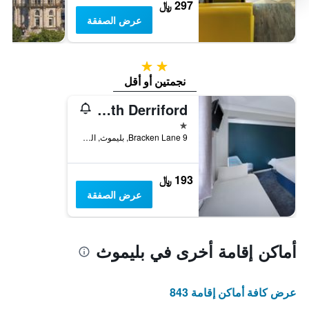
297 ﷼
عرض الصفقة
2 نجمتين
نجمتين أو أقل
Travelodge Plymouth Derriford
نجمة واحدة
9 Bracken Lane, بليموث, المملكة المتحدة
193 ﷼
عرض الصفقة
أماكن إقامة أخرى في بليموث
عرض كافة أماكن إقامة 843