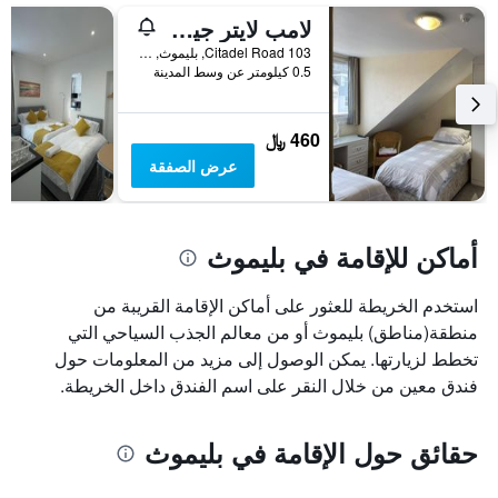
لامب لايتر جيست هاوس
103 Citadel Road, بليموث, المملكة المتحدة
0.5 كيلومتر عن وسط المدينة
460 ﷼
عرض الصفقة
أماكن للإقامة في بليموث
استخدم الخريطة للعثور على أماكن الإقامة القريبة من
منطقة(مناطق) بليموث أو من معالم الجذب السياحي التي
تخطط لزيارتها. يمكن الوصول إلى مزيد من المعلومات حول
فندق معين من خلال النقر على اسم الفندق داخل الخريطة.
حقائق حول الإقامة في بليموث