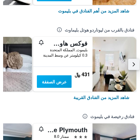
شاهد المزيد من أهم الفنادق في بليموث
فنادق بالقرب من ليوناردو هوتل بليماوث
فوكس هاوس، ستوديو أبارتمنتس
بليموث, المملكة المتحدة
0.3 كيلومتر عن وسط المدينة
431 ﷼
عرض الصفقة
شاهد المزيد من الفنادق القريبة
فنادق رخيصة في بليموث
Travelodge Plymouth
3 نجوم
ممتاز 8.0