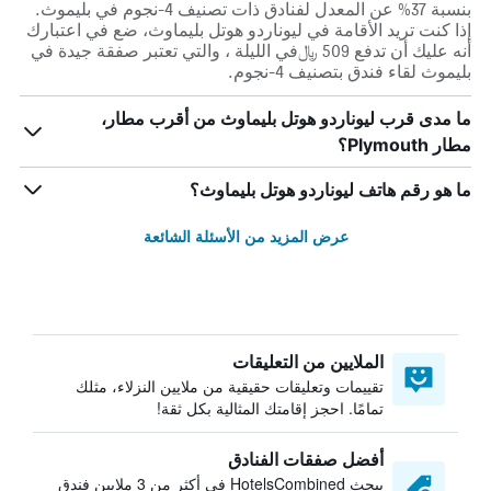
بنسبة 37% عن المعدل لفنادق ذات تصنيف 4-نجوم في بليموث.
إذا كنت تريد الأقامة في ليوناردو هوتل بليماوث، ضع في اعتبارك
أنه عليك أن تدفع 509 ﷼في الليلة ، والتي تعتبر صفقة جيدة في
بليموث لقاء فندق بتصنيف 4-نجوم.
ما مدى قرب ليوناردو هوتل بليماوث من أقرب مطار،
مطار Plymouth؟
ما هو رقم هاتف ليوناردو هوتل بليماوث؟
عرض المزيد من الأسئلة الشائعة
الملايين من التعليقات
تقييمات وتعليقات حقيقية من ملايين النزلاء، مثلك
تمامًا. احجز إقامتك المثالية بكل ثقة!
أفضل صفقات الفنادق
يبحث HotelsCombined في أكثر من 3 ملايين فندق