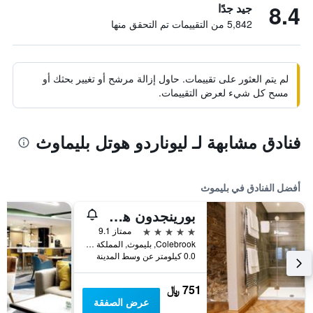
8.4
جيد جدًا
5,842 من التقييمات تم التحقق منها
لم يتم العثور على تقييمات. حاول إزالة مرشح أو تغيير بحثك أو
مسح كل شيء لعرض التقييمات.
فنادق مشابهة لـ ليوناردو هوتل بليماوث
أفضل الفنادق في بليموث
بورينجدون هول هوتل آند سبا
5 نجوم
ممتاز 9.1
Colebrook, بليموث, المملكة المتحدة
0.0 كيلومتر عن وسط المدينة
751 ﷼
عرض الصفقة