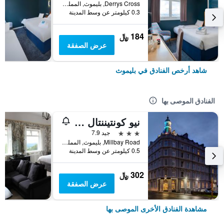
Derrys Cross, بليموث, المملكة المتحدة
0.3 كيلومتر عن وسط المدينة
184 ﷼
عرض الصفقة
شاهد أرخص الفنادق في بليموث
الفنادق الموصى بها
نيو كونتيننتال هوتل، شور هوتل كوليكشن باي بيست ويسترن
3 نجوم
جيد 7.9
Millbay Road, بليموث, المملكة المتحدة
0.5 كيلومتر عن وسط المدينة
302 ﷼
عرض الصفقة
مشاهدة الفنادق الأخرى الموصى بها