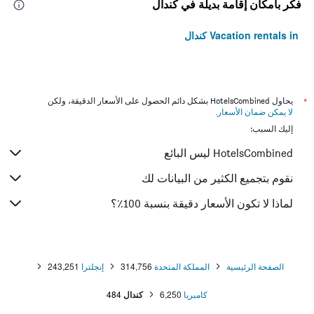
فكّر بأمكان إقامة بديلة في كندال
Vacation rentals in كندال
*
يحاول HotelsCombined بشكل دائم الحصول على الأسعار الدقيقة، ولكن
لا يمكن ضمان الأسعار
.
إليك السبب:
HotelsCombined ليس البائع
نقوم بتجميع الكثير من البيانات لك
لماذا لا تكون الأسعار دقيقة بنسبة 100٪؟
الصفحة الرئيسية
المملكة المتحدة
314,756
إنجلترا
243,251
كامبريا
6,250
كندال
484