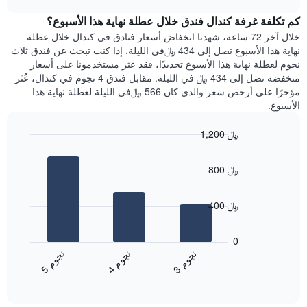
1
هذه
chart
محور
كم تكلفة غرفة كندال فندق خلال عطلة نهاية هذا الأسبوع؟
الليلة
Y
الذي
خلال آخر 72 ساعة، شهدنا انخفاض أسعار فنادق في كندال خلال عطلة
الذي
عُثر
نهاية هذا الأسبوع تصل إلى 434 ﷼في الليلة. إذا كنت تبحث عن فندق ثلاث
يعرض
عليه
نجوم لعطلة نهاية هذا الأسبوع تحديدًا، فقد عثر مستخدمونا على أسعار
متوسط
خلال
منخفضة تصل إلى 434 ﷼ في الليلة. مقابل فندق 4 نجوم في كندال، عُثر
سعر
آخر
مؤخرًا على أرخص سعر والذي كان 566 ﷼في الليلة لعطلة نهاية هذا
غرفة
3
الأسبوع.
أيام
مع
1,200 ﷼
التصنيف
Bar
حسب
Chart
graphic.
chart
النجوم
800 ﷼
with
يتضمن
3
المخطط
bars.
1
400 ﷼
محور
يعرض
X
المخطط
0
التي
التالي
ن
م
ن
م
ن
م
تعرض
متوسط
4
ج
و
3
ج
و
5
ج
و
فئات
End
سعر
of
الفنادق
الغرفة
interactive
بالنجوم.
خلال
chart