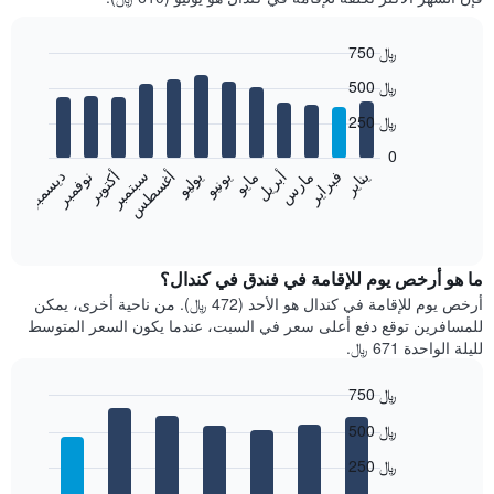
750 ﷼
Bar
Chart
500 ﷼
graphic.
chart
with
250 ﷼
12
bars.
0
فبراير
مايو
أغسطس
نوفمبر
يناير
أبريل
يوليو
أكتوبر
مارس
يونيو
سبتمبر
ديسمبر
يعرض
المخطط
End
of
التالي
interactive
متوسط
chart
سعر
ما هو أرخص يوم للإقامة في فندق في كندال؟
غرفة
أرخص يوم للإقامة في كندال هو الأحد (472 ﷼). من ناحية أخرى، يمكن
كل
للمسافرين توقع دفع أعلى سعر في السبت، عندما يكون السعر المتوسط
شهر
لليلة الواحدة 671 ﷼.
يتضمن
المخطط
750 ﷼
1
Bar
محور
Chart
500 ﷼
graphic.
chart
X
with
الذي
250 ﷼
7
يعرض
bars.