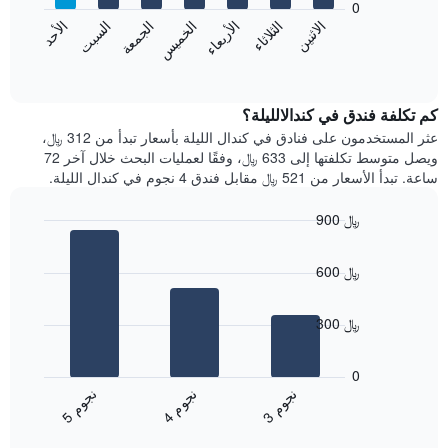
0
الشهور.
الاثنين
الثلاثاء
الأربعاء
الخميس
الجمعة
السبت
الأحد
يتضمن
يعرض
المخطط
المخطط
End
التالي
of
التالي
interactive
1
متوسط
chart
محور
سعر
كم تكلفة فندق في كندالالليلة؟
Y
غرفة
عثر المستخدمون على فنادق في كندال الليلة بأسعار تبدأ من 312 ﷼،
الذي
كل
ويصل متوسط تكلفتها إلى 633 ﷼، وفقًا لعمليات البحث خلال آخر 72
يعرض
يوم
ساعة. تبدأ الأسعار من 521 ﷼ مقابل فندق 4 نجوم في كندال الليلة.
متوسط
في
سعر
الأسبوع
900 ﷼
غرفة
يتضمن
Bar
المخطط
Chart
graphic.
chart
1
600 ﷼
with
محور
3
X
bars.
الذي
300 ﷼
يعرض
يعرض
أيام
المخطط
0
الأسبوع.
التالي
ن
م
ن
م
ن
م
يتضمن
متوسط
4
ج
و
3
ج
و
5
ج
و
المخطط
End
سعر
of
التالي
الغرفة
interactive