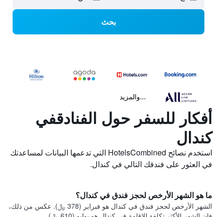
بحث
...والمزيد
أفكار للسفر حول الفنادقفي
كندال
استخدم نصائح HotelsCombined التي تدعمها البيانات لمساعدتك
في العثور على فندقك التالي في كندال.
ما هو الشهر الأرخص لحجز فندق في كندال؟
الشهر الأرخص لحجز فندق في كندال هو فبراير (378 ﷼). عكس من ذلك،
فإن الشهر الأكثر تكلفة للإقامة في كندال هو يوليو (610 ﷼).