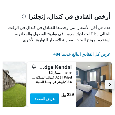
يتضمن
بالنجوم.
يتضمن
المخطط
1
المخطط
أرخص الفنادق في كندال، إنجلترا
1
محور
X
محور
هذه هي أقل الأسعار التي وجدناها للفنادق في كندال في الوقت
Y
الذي
الذي
يعرض
الحالي. إذا كانت لديك مرونة في تواريخ الوصول والمغادرة،
عدد
يعرض
استخدم نموذج البحث لمقارنة الأسعار للتواريخ الأخرى.
الأيام
متوسط
قبل
سعر
غرفة
الإقامة
عرض كل الفنادق البالغ عددها 484
في
يتضمن
عطلة
المخطط
Travelodge Kendal
نهاية
التالي
1
هذا
2 نجمتين
ممتاز 8.3
محور
الأسبوع
A591 Prizet, كندال, المملكة المتحدة
Y
خلال
3.6 كيلومتر عن وسط المدينة
آخر
الذي
3
يعرض
229 ﷼
أيام
متوسط
عرض الصفقة
سعر
غرفة