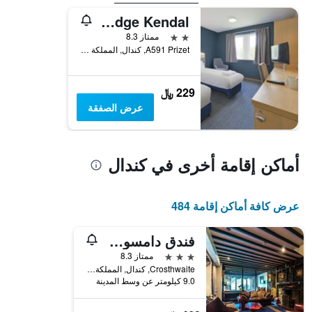
Travelodge Kendal
2 نجمتين
ممتاز 8.3
A591 Prizet, كندال, المملكة المتحدة
229 ﷼
عرض الصفقة
أماكن إقامة أخرى في كندال
عرض كافة أماكن إقامة 484
فندق دامسون دينيه
3 نجوم
ممتاز 8.3
Crosthwaite, كندال, المملكة المتحدة
9.0 كيلومتر عن وسط المدينة