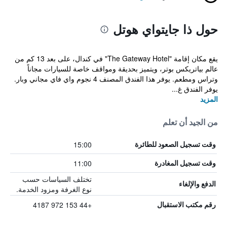
حول ذا جايتواي هوتل
يقع مكان إقامة "The Gateway Hotel" في كندال، على بعد 13 كم من
عالم بياتريكس بوتر، ويتميز بحديقة ومواقف خاصة للسيارات مجاناً
وتراس ومطعم. يوفر هذا الفندق المصنف 4 نجوم واي فاي مجاني وبار.
يوفر الفندق غ...
المزيد
من الجيد أن تعلم
15:00
وقت تسجيل الصعود للطائرة
11:00
وقت تسجيل المغادرة
تختلف السياسات حسب
الدفع والإلغاء
نوع الغرفة ومزود الخدمة.
+44 153 972 4187
رقم مكتب الاستقبال