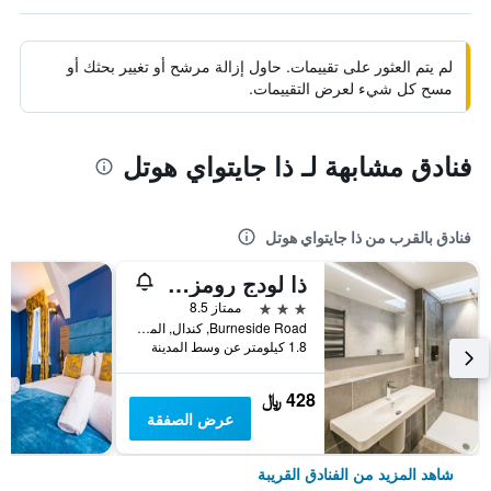
لم يتم العثور على تقييمات. حاول إزالة مرشح أو تغيير بحثك أو
مسح كل شيء لعرض التقييمات.
فنادق مشابهة لـ ذا جايتواي هوتل
فنادق بالقرب من ذا جايتواي هوتل
ذا لودج رومز آت كاروس جرين
3 نجوم
ممتاز 8.5
Burneside Road, كندال, المملكة المتحدة
1.8 كيلومتر عن وسط المدينة
428 ﷼
عرض الصفقة
شاهد المزيد من الفنادق القريبة