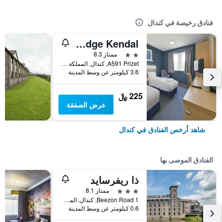
فنادق رخيصة في كندال
Travelodge Kendal
2 نجمتين
ممتاز 8.3
A591 Prizet, كندال, المملكة المتحدة
3.6 كيلومتر عن وسط المدينة
225 ﷼
عرض الصفقة
شاهد أرخص الفنادق في كندال
الفنادق الموصى بها
ذا ريفرسايد
3 نجوم
ممتاز 8.1
Beezon Road 1, كندال, المملكة المتحدة
0.6 كيلومتر عن وسط المدينة