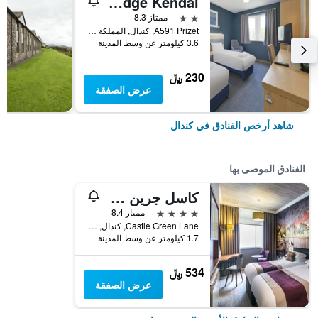
Travelodge Kendal
2 نجمتين
ممتاز 8.3
A591 Prizet, كندال, المملكة المتحدة
3.6 كيلومتر عن وسط المدينة
230 ﷼
عرض الصفقة
شاهد أرخص الفنادق في كندال
الفنادق الموصى بها
كاسل جرين هوتل إن كيندل، بي دبليو بريمير كوليكشن
4 نجوم
ممتاز 8.4
Castle Green Lane, كندال, المملكة المتحدة
1.7 كيلومتر عن وسط المدينة
534 ﷼
عرض الصفقة