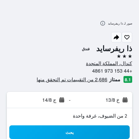
صور لـ ذا ريفرسايد
ذا ريفرسايد
فندق
3 نجوم
كندال، المملكة المتحدة
+44 153 973 4861
ممتاز
2,686 من التقييمات تم التحقق منها
8.1
خ 13/8
-
ج 14/8
2 من الضيوف، غرفة واحدة
بحث