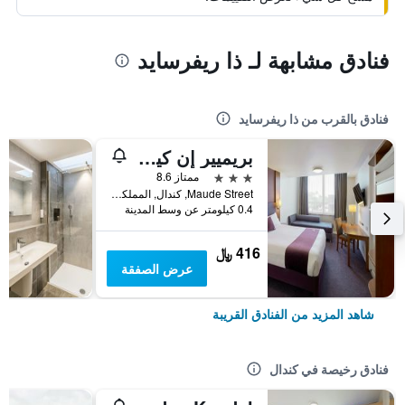
فنادق مشابهة لـ ذا ريفرسايد
فنادق بالقرب من ذا ريفرسايد
بريميير إن كيندال س جٓنتاراتل
3 نجوم
ممتاز 8.6
Maude Street, كندال, المملكة المتحدة
0.4 كيلومتر عن وسط المدينة
416 ﷼
عرض الصفقة
شاهد المزيد من الفنادق القريبة
فنادق رخيصة في كندال