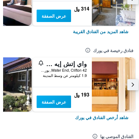
314 ﷼
عرض الصفقة
شاهد المزيد من الفنادق القريبة
فنادق رخيصة في يورك
واي إتش إيه يورك - هوستل
42 Water End, Clifton, يورك, المملكة المتحدة
1.9 كيلومتر عن وسط المدينة
193 ﷼
عرض الصفقة
شاهد أرخص الفنادق في يورك
الفنادق الموصى بها