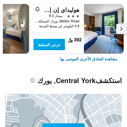
هوليداي إن إكسبرس يوي ركبيباي آيتش جي
3 نجوم
ممتاز 8.3
Malton Road, يورك, المملكة المتحدة
4.9 كيلومتر عن وسط المدينة
392 ﷼
عرض الصفقة
مشاهدة الفنادق الأخرى الموصى بها
استكشفCentral York, يورك