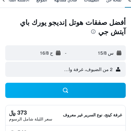
أفضل صفقات هوتل إنديجو يورك باي
آيتش جي
س 15/8
-
ح 16/8
2 من الضيوف، غرفة واحدة
373 ﷼
غرفة كينج، نوع السرير غير معروف
سعر الليلة شامل الرسوم