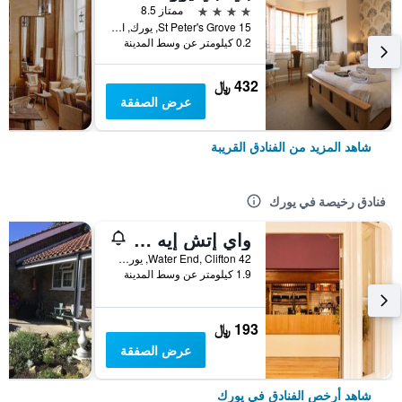
4 نجوم
ممتاز 8.5
15 St Peter's Grove, يورك, المملكة المتحدة
0.2 كيلومتر عن وسط المدينة
432 ﷼
عرض الصفقة
شاهد المزيد من الفنادق القريبة
فنادق رخيصة في يورك
واي إتش إيه يورك - هوستل
42 Water End, Clifton, يورك, المملكة المتحدة
1.9 كيلومتر عن وسط المدينة
193 ﷼
عرض الصفقة
شاهد أرخص الفنادق في يورك