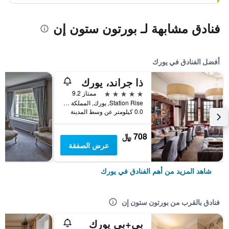
فنادق مشابهة لـ بورتون ستون إن
أفضل الفنادق في يورك
ذا جراند، يورك
5 نجوم
ممتاز 9.2
Station Rise, يورك, المملكة المتحدة
0.0 كيلومتر عن وسط المدينة
708 ﷼
عرض الصفقة
شاهد المزيد من أهم الفنادق في يورك
فنادق بالقرب من بورتون ستون إن
بي+بي يورك