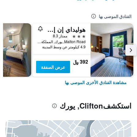
الفنادق الموصى بها
هوليداي إن إكسبرس يوي ركبيباي آيتش جي
3 نجوم
ممتاز 8.3
Malton Road, يورك, المملكة المتحدة
4.9 كيلومتر عن وسط المدينة
392 ﷼
عرض الصفقة
مشاهدة الفنادق الأخرى الموصى بها
استكشفClifton, يورك