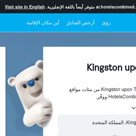
ar.hotelscombined
متوفر أيضاً باللغة الإنجليزية.
Visit site in English
رؤى
أرخص الفنادق
أين مكان الإقامة
ادق في Kingston upon
ابحث عن فنادق في Kingston upon Thames من مئات مواقع