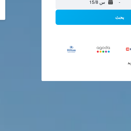
-
س 15/8
بحث
يد