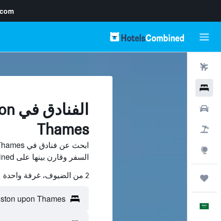
.com
رحلات طيران
فنادق
الفن
سيارات
Thames
حزم العروض
استكشاف
السفر وقارن بينها على HotelsCombined ووفّر.
2 من الضيوف، غرفة واحدة
رحلات
العَرَبِيَّة