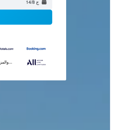
ج 14/8
...والمز